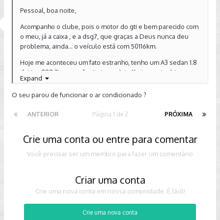
Pessoal, boa noite,
Acompanho o clube, pois o motor do gti e bem parecido com
o meu, já a caixa , e a dsg7, que graças a Deus nunca deu
problema, ainda... o veículo está com 50116km.
Hoje me aconteceu um fato estranho, tenho um A3 sedan 1.8
tfsi ( ea888.3), e no trânsito(pesado) olhei no painel (por
Expand
costume) e a temperatura estava perto dos 130C, porém não
tinha nenhuma advertência no painel, fiquei meio cabreiro, aí
O seu parou de funcionar o ar condicionado ?
andei um pouco e a temperatura baixou para uns 95C, isso
nunca aconteceu. O fluido de radiador está no nível normal,
ANTERIOR
Página 1 de 2
PRÓXIMA
não baixou nada, o carro não perdeu força, não deu
advertência no painel, e a ventoinha entrou em ação quando
Crie uma conta ou entre para comentar
a temp. Chegou a uns 120C.
Você precisar ser um membro para fazer um comentário
ja aconteceu isso com alguém?
Criar uma conta
Desde já, agradeço muito!
Crie uma nova conta em nossa comunidade. É fácil!
Crie uma nova conta