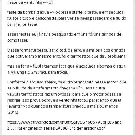
Teste da Ventoinha --> ok
teste da bomba d'agua --> ok (esse startei o teste, e em seguida
fui ate o tubo e desconectei para ver se havia passagem de fluido
para ter certeza)
esses testes eu já havia pesquisado em uns fóruns gringos de
como fazer,
Dessa forma fui pesquisar o cod. de erro, e a maioria dos gringos
que obtiveram o mesmo erro, foi o termostato que deu problema.
mas se for a válvula termostática que é acoplada a bomba d'agua,
ai vai uns R$ 2mil fácil para trocar.
Conforme o arquivo abaixo, há outro termostato nesse motor, que
se o fluido de arrefecimento chegar a 113°C essa outra
válvula termostática faz um bypass, para que o motor possa se
resfriar(isso prova porque a ventoinha tocou parecendo que ia
levantar voo quando a temperatura chegou a mais ou menos
120°C)
https://www.carworklog.com/stuff/SSP/SSP 606 - Audi 1,8l- and
2.0l TFSI engines of series EA888 (3rd generation).pdf