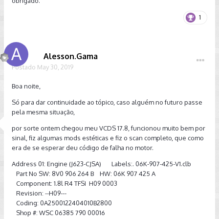
obrigado.
1
Alesson.Gama
Postado
May 30, 2019
Boa noite,
Só para dar continuidade ao tópico, caso alguém no futuro passe
pela mesma situação,
por sorte ontem chegou meu VCDS 17.8, funcionou muito bem por
sinal, fiz algumas mods estéticas e fiz o scan completo, que como
era de se esperar deu código de falha no motor.
Address 01: Engine (J623-CJSA) Labels:. 06K-907-425-V1.clb
Part No SW: 8V0 906 264 B HW: 06K 907 425 A
Component: 1.8l R4 TFSI H09 0003
Revision: --H09---
Coding: 0A2500122404010B2800
Shop #: WSC 06385 790 00016