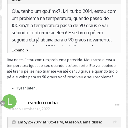
Olá, tenho um golf mk7, 1.4 turbo 2014, estou com
um problema na temperatura, quando passo do
100km/h a temperatura passa de 90 graus e vai
subindo conforme acelero! E se tiro o pé em
seguida ela já abaixa para o 90 graus novamente,
se eu manter no 100 km/h ela fica parada no
Expand
90graus, já passamos raster, fizemos teste com
Boa noite. Estou com um problema parecido. Meu carro eleva a
aparelhos de temperatura nas mangueiras e tudo
temperatura igual ao seu quando acelero forte. Ele vai subindo
normal, e a água não abaixa e está circulando
até tirar o pé, se não tirar ele vai até os 130 graus e quando tiro o
Normal, por favor se alguém puder ajudar agradeço
pé ele volta para os 90 graus.Você resolveu o seu problema?
muito!!!
1 year later...
Leandro rocha
Postado
October 17, 2022
Em 5/25/2019 at 10:54 PM, Alesson.Gama disse: