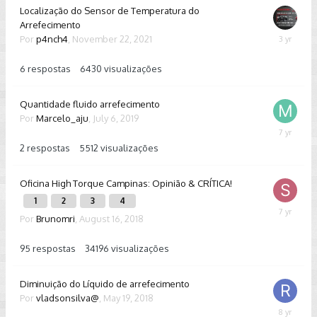
Localização do Sensor de Temperatura do
Arrefecimento
Por
p4nch4
,
November 22, 2021
January
28,
2023
6
respostas
6430
visualizações
Quantidade fluido arrefecimento
Por
Marcelo_aju
,
July 6, 2019
July
8,
2
respostas
5512
visualizações
2019
Oficina High Torque Campinas: Opinião & CRÍTICA!
1
2
3
4
March
Por
Brunomri
,
August 16, 2018
6,
2019
95
respostas
34196
visualizações
Diminuição do Líquido de arrefecimento
Por
vladsonsilva@
,
May 19, 2018
May