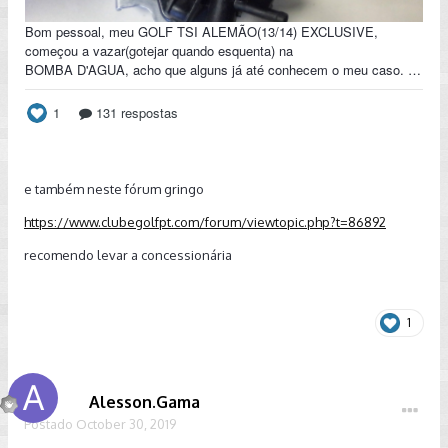
e também neste fórum gringo
https://www.clubegolfpt.com/forum/viewtopic.php?t=86892
recomendo levar a concessionária
1
Alesson.Gama
Postado
October 30, 2019