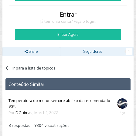
Entrar
Já tem uma conta? Faça o login.
Entrar Agora
Share
Seguidores
1
Ir para a lista de tópicos
Conteúdo Similar
Temperatura do motor sempre abaixo da recomendado
90°.
Por
DGuimas
,
March 1, 2022
March
2,
2022
8
respostas
9804
visualizações