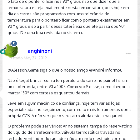
o fato de o ponteiro ficar nos 90° graus não que dizer que a
temperatura esteja exatamente nesta temperatura, pois hoje em
dia os carros são programados com uma tolerância de
temperatura para o ponteiro ficar com o ponteiro exatamente em
90 ° graus e só a partir dessa tolerância que ele passa dos 90°
graus. De uma boa revisada no sistema.
anghinoni
Postado
May 27, 2019
@Alesson.Gama
siga o que o nosso amigo
@André
informou.
Não é legal brincar com a temperatura do carro, no painel há sim
uma tolerancia, entre 90 a 100º. Como você disse, como chegou a
marcar 130º com certeza esquentou demais.
Leve em algum mecânico de confiança, hoje tem varias lojas
especializadas no seguimento, com muito mais ferramentas que a
própria CCS. A não ser que o seu carro ainda esteja na garantia.
O problema pode ser vários: Ar no sistema, tampa do reservatório
do liquido de arrefecimento, válvula termostática travada no
fechado, ventilador do radiador não armando o estagio correto.