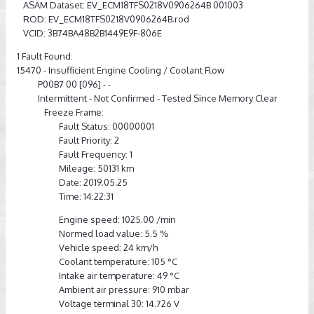
ASAM Dataset: EV_ECM18TFS0218V0906264B 001003
ROD: EV_ECM18TFS0218V0906264B.rod
VCID: 3B74BA48B2B1449E9F-806E
1 Fault Found:
15470 - Insufficient Engine Cooling / Coolant Flow
P00B7 00 [096] - -
Intermittent - Not Confirmed - Tested Since Memory Clear
Freeze Frame:
Fault Status: 00000001
Fault Priority: 2
Fault Frequency: 1
Mileage: 50131 km
Date: 2019.05.25
Time: 14:22:31
Engine speed: 1025.00 /min
Normed load value: 5.5 %
Vehicle speed: 24 km/h
Coolant temperature: 105 °C
Intake air temperature: 49 °C
Ambient air pressure: 910 mbar
Voltage terminal 30: 14.726 V