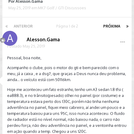
Por
Alesson.Gama
May 25, 2019
em
MK7 Golf / GTI Discussoes
ANTERIOR
Página 1 de 2
PRÓXIMA
Alesson.Gama
Postado
May 25, 2019
Pessoal, boa noite,
Acompanho o clube, pois o motor do gti e bem parecido com o
meu, já a caixa , e a dsg7, que graças a Deus nunca deu problema,
ainda... o veículo está com 50116km.
Hoje me aconteceu um fato estranho, tenho um A3 sedan 1.8 tfsi (
ea888.3), e no trânsito(pesado) olhei no painel (por costume) e a
temperatura estava perto dos 130C, porém não tinha nenhuma
advertência no painel, fiquei meio cabreiro, aí andei um pouco e a
temperatura baixou para uns 95C, isso nunca aconteceu. O fluido
de radiador está no nível normal, não baixou nada, o carro não
perdeu força, não deu advertência no painel, e a ventoinha entrou
em ação quando a temp. Chegou a uns 120C.