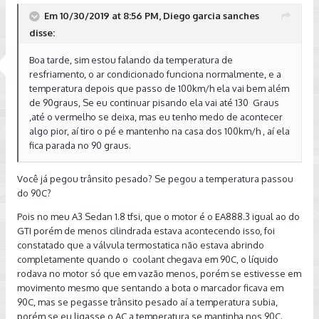
Em 10/30/2019 at 8:56 PM, Diego garcia sanches
disse:
Boa tarde, sim estou falando da temperatura de
resfriamento, o ar condicionado funciona normalmente, e a
temperatura depois que passo de 100km/h ela vai bem além
de 90graus, Se eu continuar pisando ela vai até 130 Graus
,até o vermelho se deixa, mas eu tenho medo de acontecer
algo pior, aí tiro o pé e mantenho na casa dos 100km/h , aí ela
fica parada no 90 graus.
Você já pegou trânsito pesado? Se pegou a temperatura passou
do 90C?
Pois no meu A3 Sedan 1.8 tfsi, que o motor é o EA888.3 igual ao do
GTI porém de menos cilindrada estava acontecendo isso, foi
constatado que a válvula termostatica não estava abrindo
completamente quando o coolant chegava em 90C, o líquido
rodava no motor só que em vazão menos, porém se estivesse em
movimento mesmo que sentando a bota o marcador ficava em
90C, mas se pegasse trânsito pesado aí a temperatura subia,
porém se eu ligasse o AC a temperatura se mantinha nos 90C.