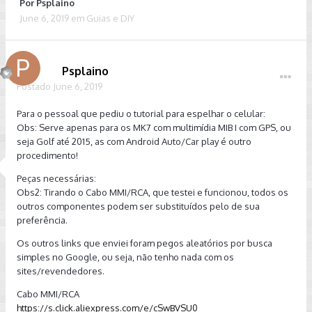
Por
Psplaino
June 6, 2019
em
Guias e DIY
Psplaino
Postado
June 6, 2019
Para o pessoal que pediu o tutorial para espelhar o celular:
Obs: Serve apenas para os MK7 com multimídia MIB I com GPS, ou
seja Golf até 2015, as com Android Auto/Car play é outro
procedimento!
Peças necessárias:
Obs2: Tirando o Cabo MMI/RCA, que testei e funcionou, todos os
outros componentes podem ser substituídos pelo de sua
preferência.
Os outros links que enviei foram pegos aleatórios por busca
simples no Google, ou seja, não tenho nada com os
sites/revendedores.
Cabo MMI/RCA
https://s.click.aliexpress.com/e/cSwBVSU0