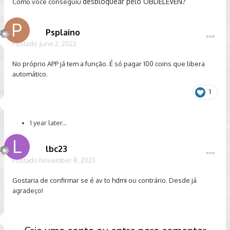
desbloquear pelo OBDELEVEN?
Como você conseguiu
Psplaino
Postado
June 2, 2022
No próprio APP já tem a função. É só pagar 100 coins que libera
automático.
1
1 year later...
lbc23
Postado
November 8, 2023
Gostaria de confirmar se é av to hdmi ou contrário. Desde já
agradeço!