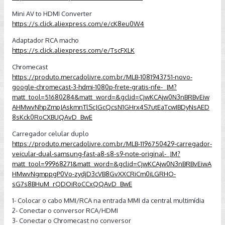
Mini AV to HDMI Converter
https://s.click.aliexpress.com/e/cK8eu0W4
Adaptador RCA macho
https://s.click.aliexpress.com/e/TscFXLK
Chromecast
https://produto.mercadolivre.com.br/MLB-1081943751-novo-
google-chromecast-3-hdmi-1080p-frete-gratis-nfe-_JM?
matt_tool=51680284&matt_word=&gclid=CjwKCAjw0N3nBRBvEiw
AHMwvNhpZmpJAskmnTlScJGcQcsN1GHrx4S7utEaTcwIBDyNsAED
8sKck0RoCXBUQAvD_BwE
Carregador celular duplo
https://produto.mercadolivre.com.br/MLB-1196750429-carregador-
veicular-dual-samsung-fast-a8-s8-s9-note-original-_JM?
matt_tool=99968271&matt_word=&gclid=CjwKCAjw0N3nBRBvEiwA
HMwvNgmppgP0Vo-zydjD3cVB8GvXXCRiCm0iLGRHO-
sG7s8BHuM_rQDOiRoCCxQQAvD_BwE
1- Colocar o cabo MMI/RCA na entrada MMI da central multimídia
2- Conectar o conversor RCA/HDMI
3- Conectar o Chromecast no conversor