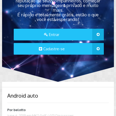
reputação de seus companheiros, começar
seu próprio mensageiro privado e muito
mais.
É rápido e totalmente grátis, então o que
você está esperando?
Entrar
Cadastre-se
Android auto
Por
belotto
June 6, 2019
em
MK7 Golf / GTI Discussoes