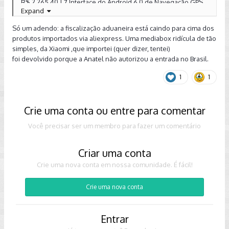
R$ 2.265,40 | 7 Interface do Android 6.0 de Navegação GPS
Expand
Do Carro para Volkswagen Golf/Polo/T-ROC MOB MIB MIB2
Sistema 8 Polegada tela 2014-2018 Ano
Só um adendo: a fiscalização aduaneira está caindo para cima dos
https://s.click.aliexpress.com/e/caxkIVHA
produtos importados via aliexpress. Uma mediabox ridícula de tão
simples, da Xiaomi ,que importei (quer dizer, tentei)
Enviado de meu SM-G9600 usando o Tapatalk
foi devolvido porque a Anatel não autorizou a entrada no Brasil.
1
1
Crie uma conta ou entre para comentar
Você precisar ser um membro para fazer um comentário
Criar uma conta
Crie uma nova conta em nossa comunidade. É fácil!
Crie uma nova conta
Entrar