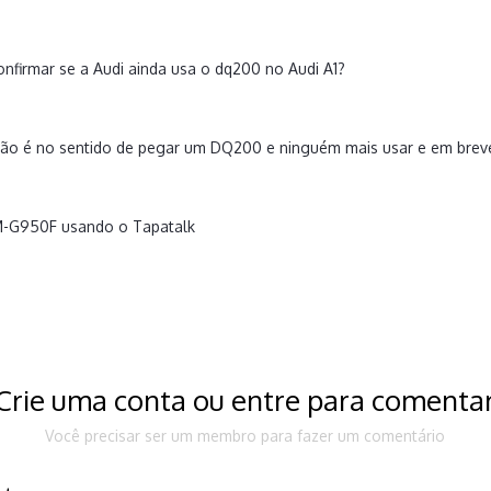
firmar se a Audi ainda usa o dq200 no Audi A1?
ão é no sentido de pegar um DQ200 e ninguém mais usar e em brev
M-G950F usando o Tapatalk
Crie uma conta ou entre para comenta
Você precisar ser um membro para fazer um comentário