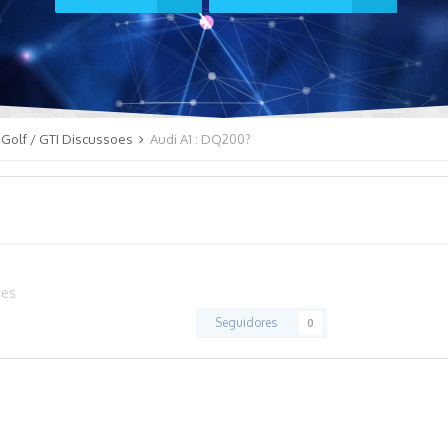
Golf / GTI Discussoes
Audi A1 : DQ200?
oes
Seguidores
0