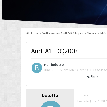
Home
Volkswagen Golf MK7 Tópicos Gerais
MK7 
Audi A1 : DQ200?
Por
belotto
June 7, 2019
em
MK7 Golf / GTI Discuss
Share
belotto
Postado
June 7, 2019