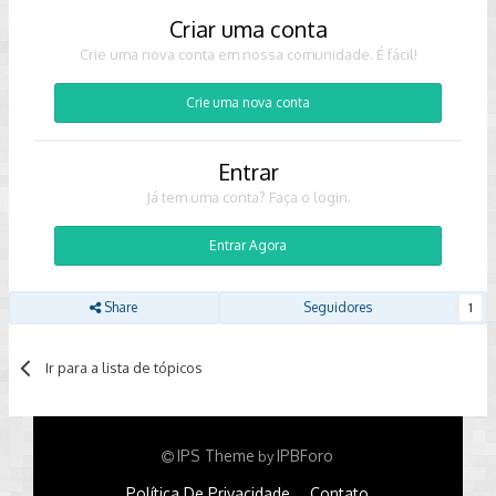
Criar uma conta
Crie uma nova conta em nossa comunidade. É fácil!
Crie uma nova conta
Entrar
Já tem uma conta? Faça o login.
Entrar Agora
Share
Seguidores
1
Ir para a lista de tópicos
IPS Theme
IPBForo
by
Política De Privacidade
Contato