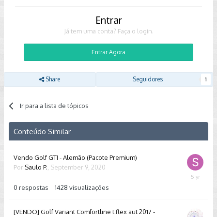
Entrar
Já tem uma conta? Faça o login.
Entrar Agora
Share
Seguidores
1
Ir para a lista de tópicos
Conteúdo Similar
Vendo Golf GTI - Alemão (Pacote Premium)
Por
Saulo P.
,
September 9, 2020
Septembe
9,
0
respostas
1428
visualizações
2020
[VENDO] Golf Variant Comfortline t.flex aut 2017 -