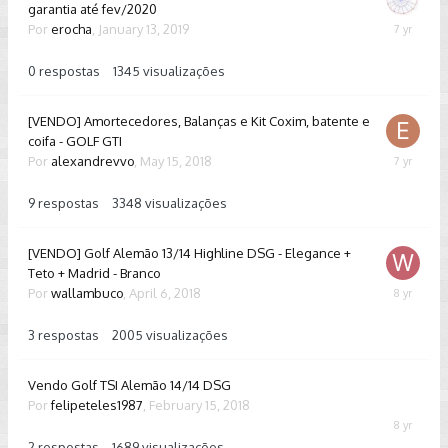
garantia até fev/2020
Por
erocha
,
January 13, 2019
January
13,
2019
0
respostas
1345
visualizações
[VENDO] Amortecedores, Balanças e Kit Coxim, batente e
coifa - GOLF GTI
Por
alexandrevvo
,
May 15, 2018
February
22,
2019
9
respostas
3348
visualizações
[VENDO] Golf Alemão 13/14 Highline DSG - Elegance +
Teto + Madrid - Branco
Por
wallambuco
,
April 6, 2018
April
19,
2018
3
respostas
2005
visualizações
Vendo Golf TSI Alemão 14/14 DSG
Por
felipeteles1987
,
February 15, 2018
February
16,
2
respostas
1689
visualizações