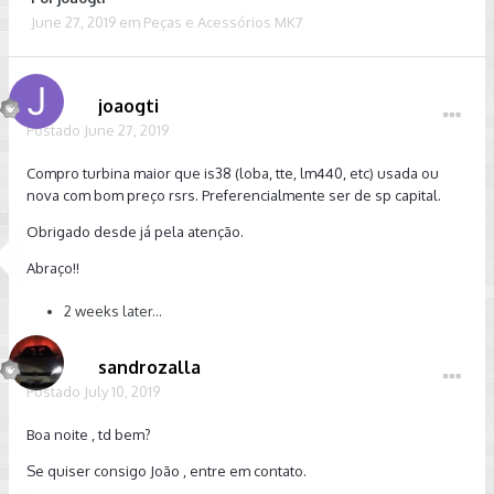
June 27, 2019
em
Peças e Acessórios MK7
joaogti
Postado
June 27, 2019
Compro turbina maior que is38 (loba, tte, lm440, etc) usada ou
nova com bom preço rsrs. Preferencialmente ser de sp capital.
Obrigado desde já pela atenção.
Abraço!!
2 weeks later...
sandrozalla
Postado
July 10, 2019
Boa noite , td bem?
Se quiser consigo João , entre em contato.