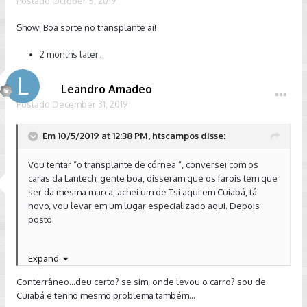
Postado
October 5, 2019
Show! Boa sorte no transplante aí!
2 months later...
Leandro Amadeo
Postado
December 31, 2019
Em 10/5/2019 at 12:38 PM, htscampos disse:
Vou tentar “o transplante de córnea “, conversei com os
caras da Lantech, gente boa, disseram que os farois tem que
ser da mesma marca, achei um de Tsi aqui em Cuiabá, tá
novo, vou levar em um lugar especializado aqui. Depois
posto.
Expand
Enviado do meu iPhone usando Tapatalk
Conterrâneo...deu certo? se sim, onde levou o carro? sou de
Cuiabá e tenho mesmo problema também...