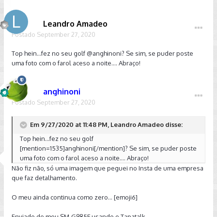
Leandro Amadeo
Postado
September 27, 2020
Top hein...fez no seu golf
@anghinoni
? Se sim, se puder poste
uma foto com o farol aceso a noite.... Abraço!
anghinoni
Postado
September 27, 2020
Em 9/27/2020 at 11:48 PM, Leandro Amadeo disse:
Top hein...fez no seu golf
[mention=1535]anghinoni[/mention]? Se sim, se puder poste
uma foto com o farol aceso a noite.... Abraço!
Não fiz não, só uma imagem que peguei no Insta de uma empresa
que faz detalhamento.
O meu ainda continua como zero... [emoji6]
Enviado de meu SM-G985F usando o Tapatalk