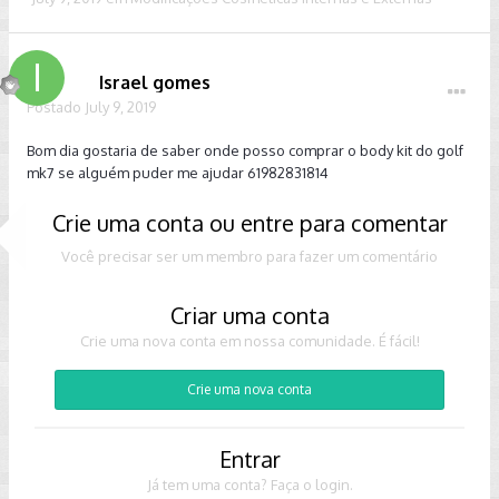
Israel gomes
Postado
July 9, 2019
Bom dia gostaria de saber onde posso comprar o body kit do golf
mk7 se alguém puder me ajudar 61982831814
Crie uma conta ou entre para comentar
Você precisar ser um membro para fazer um comentário
Criar uma conta
Crie uma nova conta em nossa comunidade. É fácil!
Crie uma nova conta
Entrar
Já tem uma conta? Faça o login.