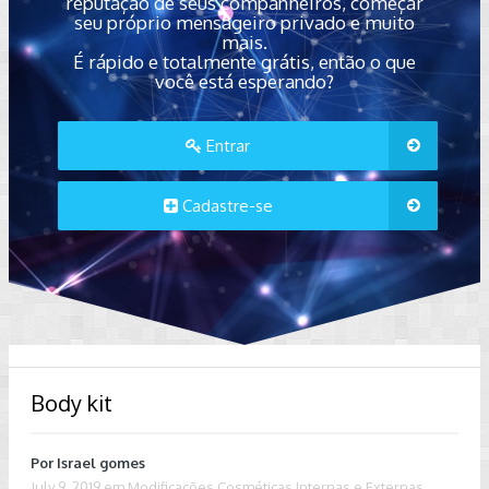
reputação de seus companheiros, começar
seu próprio mensageiro privado e muito
mais.
É rápido e totalmente grátis, então o que
você está esperando?
Entrar
Cadastre-se
Body kit
Por
Israel gomes
July 9, 2019
em
Modificações Cosméticas Internas e Externas