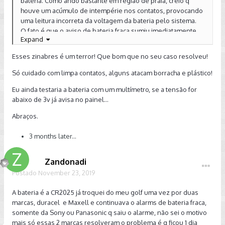
bateria. Como ando bastante em região de praia, creio q
houve um acúmulo de intempérie nos contatos, provocando
uma leitura incorreta da voltagem da bateria pelo sistema.
O fato é que o aviso de bateria fraca sumiu imediatamente
Expand
após eu fazer a limpeza.
Esses zinabres é um terror! Que bom que no seu caso resolveu!
Enviado do meu iPhone usando Tapatalk
Só cuidado com limpa contatos, alguns atacam borracha e plástico!
Eu ainda testaria a bateria com um multímetro, se a tensão for
abaixo de 3v já avisa no painel...
Abraços.
3 months later...
Zandonadi
Postado
November 23, 2019
A bateria é a CR2025 já troquei do meu golf uma vez por duas
marcas, duracel e Maxell e continuava o alarms de bateria fraca,
somente da Sony ou Panasonic q saiu o alarme, não sei o motivo
mais só essas 2 marcas resolveram o problema é q ficou 1 dia