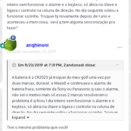
inteiro sem funcionar o alarme e o keyless, só abria na chave e
ligava c controle na coluna de direção. No dia seguinte voltou a
funcionar sozinho. Troquei hj novamente depois de 1 ano e
aconteceu a msm coisa, será q tem alguma sincronização pra
fazer?
anghinoni
Postado
November 25, 2019
Em 11/23/2019 at 7:31 PM, Zandonadi disse:
A bateria é a CR2025 já troquei do meu golf uma vez por
duas marcas, duracel e Maxell e continuava o alarms de
bateria fraca, somente da Sony ou Panasonic q saiu o alarme,
não sei o motivo mais só essas 2 marcas resolveram o
problema é q ficou 1 dia inteiro sem funcionar o alarme e o
keyless, só abria na chave e ligava c controle na coluna de
direção. No dia seguinte voltou a funcionar sozinho. Troquei
Expand
hj novamente depois de 1 ano e aconteceu a msm
coisa, será q tem alguma sincronização pra fazer?
Tive o mesmo problema que você!