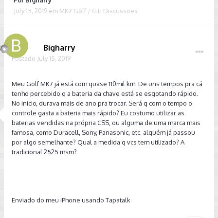
Por
Bigharry
July 15, 2019
em
MK7 Golf / GTI Discussoes
Bigharry
Postado
July 15, 2019
Meu Golf MK7 já está com quase 110mil km. De uns tempos pra cá
tenho percebido q a bateria da chave está se esgotando rápido.
No início, durava mais de ano pra trocar. Será q com o tempo o
controle gasta a bateria mais rápido? Eu costumo utilizar as
baterias vendidas na própria CSS, ou alguma de uma marca mais
famosa, como Duracell, Sony, Panasonic, etc. alguém já passou
por algo semelhante? Qual a medida q vcs tem utilizado? A
tradicional 2525 msm?
Enviado do meu iPhone usando Tapatalk