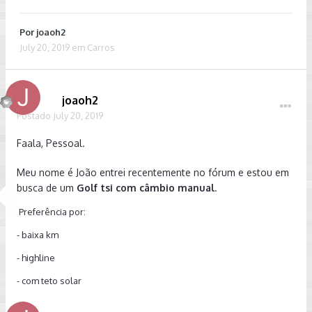
Por
joaoh2
July 20, 2019
em
Carros
joaoh2
Postado
July 20, 2019
Faala, Pessoal.
Meu nome é João entrei recentemente no fórum e estou em
busca de um
Golf tsi com câmbio manual
.
Preferência por:
- baixa km
- highline
- com teto solar