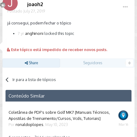
joaoh2
Postado
July 27, 2019
já consegui, podem fechar o tópico
7 yr
anghinoni
locked this topic
Este tópico está impedido de receber novos posts.
Share
Seguidores
0
Ir para a lista de tópicos
Conteúdo Similar
Coletânea de PDF's sobre Golf MK7 [Manuais Técnicos,
Apostilas de Treinamento/Cursos, Vcds, Tutoriais]
Por
ronaldoplopes
,
May 10, 2023
March
16