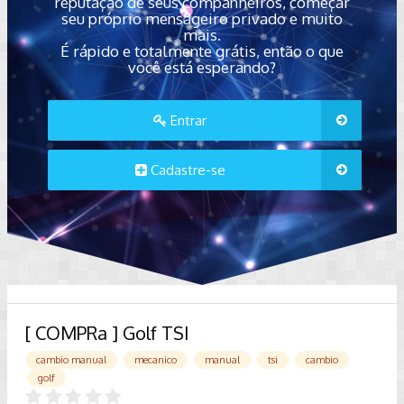
reputação de seus companheiros, começar
seu próprio mensageiro privado e muito
mais.
É rápido e totalmente grátis, então o que
você está esperando?
Entrar
Cadastre-se
[ COMPRa ] Golf TSI
cambio manual
mecanico
manual
tsi
cambio
golf