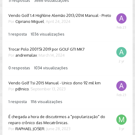
5
respostas
3666
visualizações
Vendo Golf 1.4 Highline Alemão 2013/2014 Manual - Preto
Por
Cipriano Miguel
,
April 24, 2024
February
23
1
resposta
1036
visualizações
Trocar Polo 200TSI 2019 por GOLF GTI MK7
Por
andremalav
,
March 14, 2024
March
14,
0
respostas
1034
visualizações
2024
Vendo Golf Tsi 2015 Manual - Unico dono 92 mil km
Por
p@nico
,
September 13, 2023
February
23
1
resposta
1116
visualizações
É chegada a hora de discutirmos a "popularização" do
reparo crônico das Mecatrônicas.
Por
RAPHAEL JOSEFI
,
June 28, 2023
July
26,