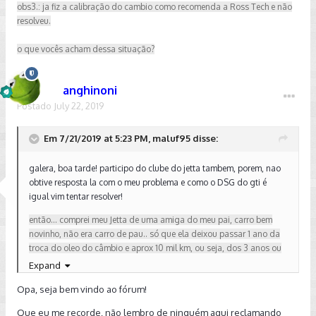
obs3.: ja fiz a calibração do cambio como recomenda a Ross Tech e não
resolveu.
o que vocês acham dessa situação?
anghinoni
Postado
July 22, 2019
Em 7/21/2019 at 5:23 PM, maluf95 disse:
galera, boa tarde! participo do clube do jetta tambem, porem, nao
obtive resposta la com o meu problema e como o DSG do gti é
igual vim tentar resolver!
então... comprei meu Jetta de uma amiga do meu pai, carro bem
novinho, não era carro de pau.. só que ela deixou passar 1 ano da
troca do oleo do câmbio e aprox 10 mil km, ou seja, dos 3 anos ou
60 mil km, foi trocado com 4 anos e 70 mil km.
Expand
Opa, seja bem vindo ao fórum!
o Jetta é 2014, faturado no final de março/15.
Que eu me recorde, não lembro de ninguém aqui reclamando