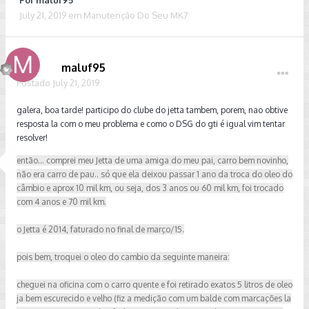
Por
maluf95
July 21, 2019
em
Manutenção Do Seu MK7
maluf95
Postado
July 21, 2019
galera, boa tarde! participo do clube do jetta tambem, porem, nao obtive
resposta la com o meu problema e como o DSG do gti é igual vim tentar
resolver!
então... comprei meu Jetta de uma amiga do meu pai, carro bem novinho,
não era carro de pau.. só que ela deixou passar 1 ano da troca do oleo do
câmbio e aprox 10 mil km, ou seja, dos 3 anos ou 60 mil km, foi trocado
com 4 anos e 70 mil km.
o Jetta é 2014, faturado no final de março/15.
pois bem, troquei o oleo do cambio da seguinte maneira:
cheguei na oficina com o carro quente e foi retirado exatos 5 litros de oleo
ja bem escurecido e velho (fiz a medição com um balde com marcações la