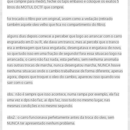
que comprei para medir), fechei os taps embaixo e coloquei os exatos 5
litros do MOTUL DCTF que comprei.
foi trocado o filtro por um original, assim como a vedação (retirado
também aquele oleo velho que fica no compartimento do filtro).
alguns dias depois comecei a perceber que logo ao arrancar com o carro
engranado em D ou R, ele dava um tranco, mas ai percebi que o tranco
era a embreagem que tava engatada, desengatava e engatava de novo,
so que tudo isso em uma fração de segundo! fora essa situacao logo na
arrancada, o carro não faz nada, esta perfeito, sem nenhuma anomalia
nas outras trocas de marcha, nunca desengatou marcha, NUNCA houve
nenhuma situacao onde o cambio trabalhasse de forma diferente, apenas
agora, depois que troquei o oleo do cambio, apareceu isso quando vou
sair com o carro.
obs.: não é sempre que isso acontece, numa rampa por exemplo, ele faz
uma vez e dps não faz, ai dps faz, isso tudo no mesmo lugar, nas
mesmas condições e no mesmo segundo.
obs2.: o carro funcionava perfeitamente antes da troca do oleo, sem
NUNCA ter apresentado nenhum problema.