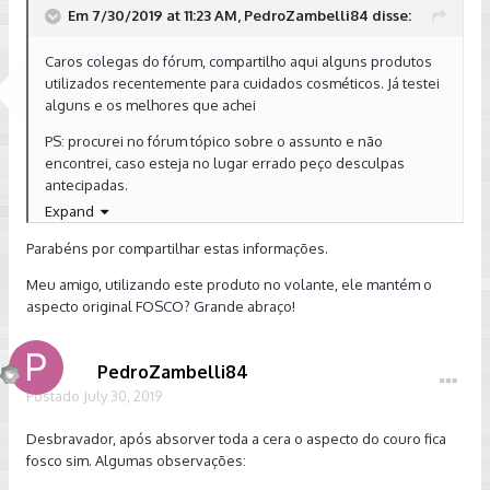
Em 7/30/2019 at 11:23 AM, PedroZambelli84 disse:
Caros colegas do fórum, compartilho aqui alguns produtos
utilizados recentemente para cuidados cosméticos. Já testei
alguns e os melhores que achei
PS: procurei no fórum tópico sobre o assunto e não
encontrei, caso esteja no lugar errado peço desculpas
antecipadas.
Expand
PS2: coloquei o link do amazon apenas como referência. No
caso comprei tudo lá pq tive a felicidade de um conhecido
Parabéns por compartilhar estas informações.
estar em viagem e trouxe para mim.
Meu amigo, utilizando este produto no volante, ele mantém o
Cera (externo):
aspecto original FOSCO? Grande abraço!
https://www.amazon.com/gp/product/B004HCS4PK/ref=ppx
_yo_dt_b_asin_title_o00_s00?ie=UTF8&psc=1
PedroZambelli84
Volante:
Postado
July 30, 2019
https://www.amazon.com/gp/product/B0002X520S/ref=ppx
_yo_dt_b_asin_title_o01_s00?ie=UTF8&psc=1
Desbravador, após absorver toda a cera o aspecto do couro fica
fosco sim. Algumas observações:
Bancos de couro (se for o caso):
https://www.amazon.com/gp/product/B004HCS4Q4/ref=pp