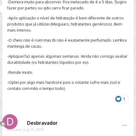
-Demora muito para absorver. Fica melecado de 4 a 5 dias. Sugiro
x_yo_dt_b_asin_title_o01_s00?ie=UTF8&psc=1
fazer por partes ou qdo carro ficar parado.
Borrachas, plásticos e PVC (painel, portas etc):
-Após aplicação o nível de hidratação é bem diferente de outros
https://www.amazon.com/gp/product/B0002SQYV4/ref=ppx
produtos que já utilizei (Meguiars, hidratantes genéricos). Bem
_yo_dt_b_asin_title_o01_s00?ie=UTF8&psc=1
mais intenso.
Além destes itens SEMPRE utilizo aqueles protetores de sol
-O cheio não é ruim mas tb não é exatamente perfumado. Lembra
(tipo de praia):
https://produto.mercadolivre.com.br/MLB-
manteiga de cacau.
811620780-protetor-solar-parabrisas-quebra-sol-para-painel-
de-carro-_JM
-Apliquei faz apenas algumas semanas. Ainda não consigo avaliar
durabilidade (vs hidratantes líquidos por ex).
Meu carro é preto e graus a menos sob o sol são
bemvindos.
-Rende muito.
-Optei por algo mais hardcore pois o volante sofre mais (sol e
contato com mão o tempo todo).
1
Desbravador
Postado
July 31, 2019