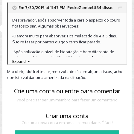
Em 7/30/2019 at 11:47 PM, PedroZambelli84 disse:
Desbravador, após absorver toda a cera o aspecto do couro
fica fosco sim. Algumas observações:
-Demora muito para absorver. Fica melecado de 4 a 5 dias.
Sugiro fazer por partes ou qdo carro ficar parado.
-Após aplicação o nível de hidratação é bem diferente de
outros produtos que já utilizei (Meguiars, hidratantes
Expand
genéricos). Bem mais intenso.
Mto obrigado! Irei testar, meu volante tá com alguns riscos, acho
-O cheio não é ruim mas tb não é exatamente perfumado.
que isto vai dar uma amenizada na situação.
Lembra manteiga de cacau.
-Apliquei faz apenas algumas semanas. Ainda não consigo
Crie uma conta ou entre para comentar
avaliar durabilidade (vs hidratantes líquidos por ex).
Você precisar ser um membro para fazer um comentário
-Rende muito.
Criar uma conta
-Optei por algo mais hardcore pois o volante sofre mais (sol
e contato com mão o tempo todo).
Crie uma nova conta em nossa comunidade. É fácil!