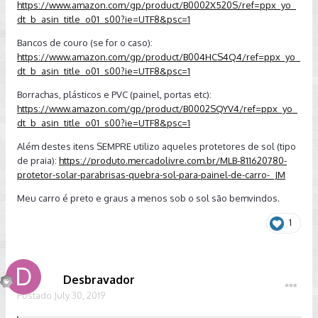
https://www.amazon.com/gp/product/B0002X520S/ref=ppx_yo_
dt_b_asin_title_o01_s00?ie=UTF8&psc=1
Bancos de couro (se for o caso):
https://www.amazon.com/gp/product/B004HCS4Q4/ref=ppx_yo_
dt_b_asin_title_o01_s00?ie=UTF8&psc=1
Borrachas, plásticos e PVC (painel, portas etc):
https://www.amazon.com/gp/product/B0002SQYV4/ref=ppx_yo_
dt_b_asin_title_o01_s00?ie=UTF8&psc=1
Além destes itens SEMPRE utilizo aqueles protetores de sol (tipo
de praia):
https://produto.mercadolivre.com.br/MLB-811620780-
protetor-solar-parabrisas-quebra-sol-para-painel-de-carro-_JM
Meu carro é preto e graus a menos sob o sol são bemvindos.
1
Desbravador
Postado
July 30, 2019