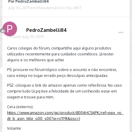
Por
PedroZambelli84
July 30, 2019
em
Manutenção Do Seu MK7
PedroZambelli84
Postado
July 30, 2019
Caros colegas do fórum, compartilho aqui alguns produtos
utilizados recentemente para cuidados cosméticos. Já testei
alguns e os melhores que achei
PS: procurei no fórum tópico sobre o assunto e não encontrei,
caso esteja no lugar errado peço desculpas antecipadas.
PS2: coloquei o link do amazon apenas como referência. No caso
comprei tudo lá pq tive a felicidade de um conhecido estar em
viagem e trouxe para mim.
Cera (externo):
https://www.amazon.com/gp/product/B004HCS4PK/ref=ppx_yo_
dt_b_asin_title_o00_s00?ie=UTF8&psc=1
Volante: