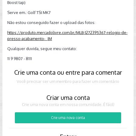
Boost tap)
Serve em.: Golf TSI MK7
Não estou conseguido fazer o upload das fotos:
https://produto.mercadolivre.com.br/MLB-1272395367-relogio-de-
presso-acabamento-_JM
Qualquer duvida, segue meu contato:
11 9 9807 - 8111
Crie uma conta ou entre para comentar
Você precisar ser um membro para fazer um comentário
Criar uma conta
Crie uma nova conta em nossa comunidade. É fácil!
Crie uma nova conta