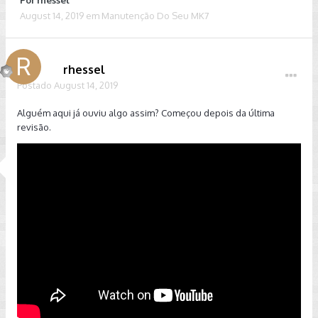
Por
rhessel
August 14, 2019
em
Manutenção Do Seu MK7
rhessel
Postado
August 14, 2019
Alguém aqui já ouviu algo assim? Começou depois da última
revisão.