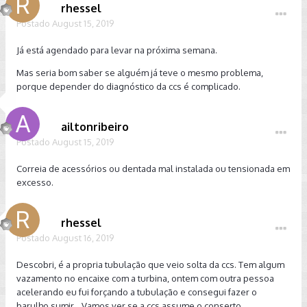
rhessel
Postado
August 15, 2019
To achando que é o turbo. Será que ferrou com 16mil km?
Já está agendado para levar na próxima semana.
Mas seria bom saber se alguém já teve o mesmo problema,
porque depender do diagnóstico da ccs é complicado.
ailtonribeiro
Postado
August 15, 2019
Correia de acessórios ou dentada mal instalada ou tensionada em
excesso.
rhessel
Postado
August 16, 2019
Descobri, é a propria tubulação que veio solta da ccs. Tem algum
vazamento no encaixe com a turbina, ontem com outra pessoa
acelerando eu fui forçando a tubulação e consegui fazer o
barulho sumir... Vamos ver se a ccs assume o conserto.