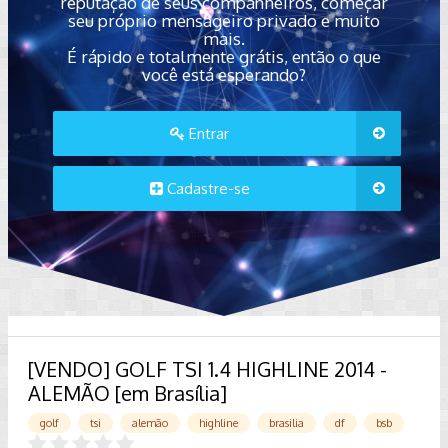
reputação de seus companheiros, começar
seu próprio mensageiro privado e muito
mais.
É rápido e totalmente grátis, então o que
você está esperando?
Entrar
Cadastre-se
[VENDO] GOLF TSI 1.4 HIGHLINE 2014 -
ALEMÃO [em Brasília]
golf
tsi
alemão
highline
brasilia
df
bsb