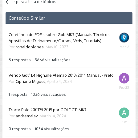
Ir para a lista de tópicos
Conteúdo Similar
Coletânea de PDF's sobre Golf MK7 [Manuais Técnicos,
Apostilas de Treinamento/Cursos, Vcds, Tutoriais]
Por
ronaldoplopes
,
May 10, 2023
March
16
5
respostas
3666
visualizações
Vendo Golf 1.4 Highline Alemão 2013/2014 Manual - Preto
Por
Cipriano Miguel
,
April 24, 2024
February
23
1
resposta
1036
visualizações
Trocar Polo 200TSI 2019 por GOLF GTI MK7
Por
andremalav
,
March 14, 2024
March
14,
0
respostas
1034
visualizações
2024