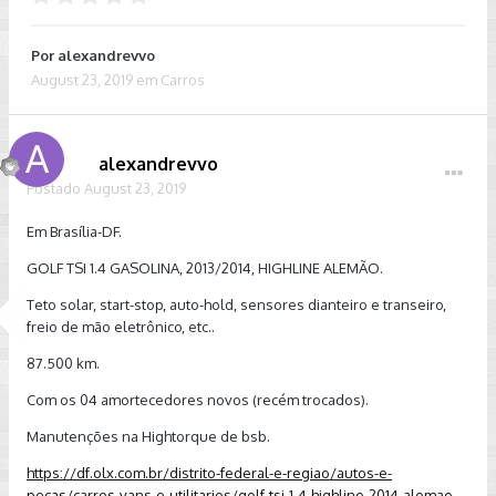
Por
alexandrevvo
August 23, 2019
em
Carros
alexandrevvo
Postado
August 23, 2019
Em Brasília-DF.
GOLF TSI 1.4 GASOLINA, 2013/2014, HIGHLINE ALEMÃO.
Teto solar, start-stop, auto-hold, sensores dianteiro e transeiro,
freio de mão eletrônico, etc..
87.500 km.
Com os 04 amortecedores novos (recém trocados).
Manutenções na Hightorque de bsb.
https://df.olx.com.br/distrito-federal-e-regiao/autos-e-
pecas/carros-vans-e-utilitarios/golf-tsi-1-4-highline-2014-alemao-