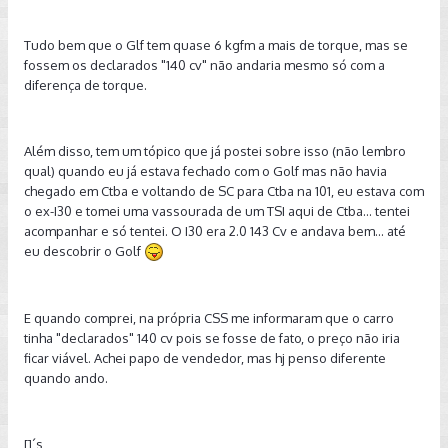
Tudo bem que o Glf tem quase 6 kgfm a mais de torque, mas se
fossem os declarados "140 cv" não andaria mesmo só com a
diferença de torque.
Além disso, tem um tópico que já postei sobre isso (não lembro
qual) quando eu já estava fechado com o Golf mas não havia
chegado em Ctba e voltando de SC para Ctba na 101, eu estava com
o ex-I30 e tomei uma vassourada de um TSI aqui de Ctba... tentei
acompanhar e só tentei. O I30 era 2.0 143 Cv e andava bem... até
eu descobrir o Golf
E quando comprei, na própria CSS me informaram que o carro
tinha "declarados" 140 cv pois se fosse de fato, o preço não iria
ficar viável. Achei papo de vendedor, mas hj penso diferente
quando ando.
[]´s