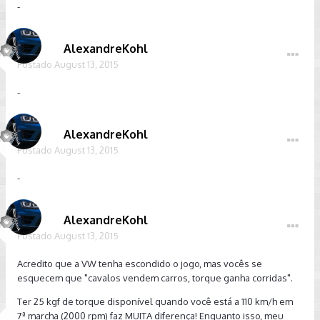
-
AlexandreKohl
Postado
August 13, 2015
-
AlexandreKohl
Postado
August 13, 2015
-
AlexandreKohl
Postado
August 13, 2015
Acredito que a VW tenha escondido o jogo, mas vocês se
esquecem que "cavalos vendem carros, torque ganha corridas".
Ter 25 kgf de torque disponível quando você está a 110 km/h em
7ª marcha (2000 rpm) faz MUITA diferença! Enquanto isso, meu