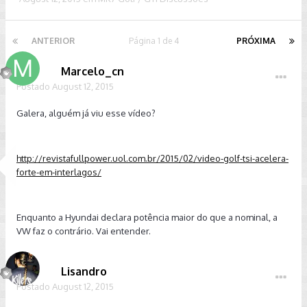
ANTERIOR
Página 1 de 4
PRÓXIMA
Marcelo_cn
Postado
August 12, 2015
Galera, alguém já viu esse vídeo?
http://revistafullpower.uol.com.br/2015/02/video-golf-tsi-acelera-
forte-em-interlagos/
Enquanto a Hyundai declara potência maior do que a nominal, a
VW faz o contrário. Vai entender.
Lisandro
Postado
August 12, 2015