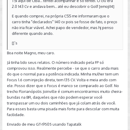
TSI aqui de Ctba... tentei acompanhar e só tentei. O I30 era
2.0 143 Cv e andava bem... até eu descobrir o Golf [emoji14]
E quando comprei, na própria CSS me informaram que o
carro tinha "declarados" 140 cv pois se fosse de fato, o preço
não iria ficar viável. Achei papo de vendedor, mas hj penso
diferente quando ando.
[]´s
Boa noite Magno, meu caro.
Já tinha lido seus relatos. O número indicado pela FP só
comprovou isso. Realmente percebe - se que o carro anda mais
do que o normal para a potência indicada. Minha mulher tem um
Focus 1.6 com injeção direta, tem 135 CV. Volta e meia ando com
ele. Posso dizer que o Focus é manco se comparado ao Golf. No
trecho Florianópolis Joinville é comum encontrarmos muito cheira-
bundas na BR, daqueles que não podem esperar você
transpassar um ou dois caminhões que já colam atrás de você.
Para esses basta uma pisada mais forte para descolar com muita
facilidade.
Enviado de meu GT-I9505 usando Tapatalk