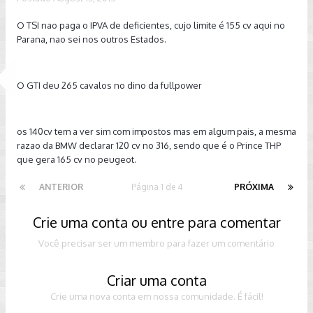
O TSI nao paga o IPVA de deficientes, cujo limite é 155 cv aqui no
Parana, nao sei nos outros Estados.
O GTI deu 265 cavalos no dino da fullpower
os 140cv tem a ver sim com impostos mas em algum pais, a mesma
razao da BMW declarar 120 cv no 316, sendo que é o Prince THP
que gera 165 cv no peugeot.
ANTERIOR
Página 1 de 4
PRÓXIMA
Crie uma conta ou entre para comentar
Você precisar ser um membro para fazer um comentário
Criar uma conta
Crie uma nova conta em nossa comunidade. É fácil!