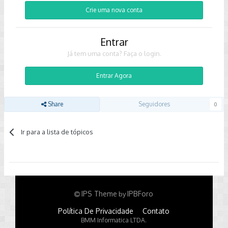
Crie uma nova conta
Entrar
Já tem uma conta? Faça o login.
Entrar Agora
Share
Seguidores
0
Ir para a lista de tópicos
IPS Theme
IPBForo
by
Política De Privacidade
Contato
BMM Informatica LTDA.