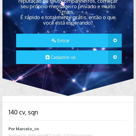
reputação de seus companheiros, começar
seu próprio mensageiro privado e muito
mais.
É rápido e totalmente grátis, então o que
você está esperando?
Entrar
Cadastre-se
140 cv, sqn
Por
Marcelo_cn
August 12, 2015
em
MK7 Golf / GTI Discussoes