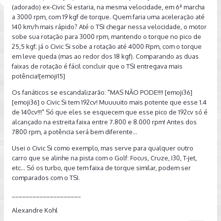
(adorado) ex-Civic Si estaria, na mesma velocidade, em 6ª marcha
a 3000 rpm, com 19 kgf de torque. Quem faria uma aceleração até
140 km/h mais rápido? Até o TSI chegar nessa velocidade, o motor
sobe sua rotação para 3000 rpm, mantendo o torque no pico de
25,5 kgf; já o Civic Si sobe a rotação até 4000 Rpm, com o torque
em leve queda (mas ao redor dos 18 kgf). Comparando as duas
faixas de rotação é fácil concluir que o TSI entregava mais
potência![emoji15]
Os fanáticos se escandalizarão: "MAS NÃO PODE!!!! [emoji36]
[emoji36] o Civic Si tem 192cv! Muuuuito mais potente que esse 1.4
de 140cv!!!" Só que eles se esquecem que esse pico de 192cv só é
alcançado na estreita faixa entre 7.800 e 8.000 rpm! Antes dos
7800 rpm, a potência será bem diferente...
Usei o Civic Si como exemplo, mas serve para qualquer outro
carro que se alinhe na pista com o Golf: Focus, Cruze, I30, T-jet,
etc... Só os turbo, que tem faixa de torque similar, podem ser
comparados com o TSI.
____________________
Alexandre Kohl