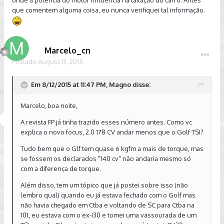
onde a potência do motor influencia na taxação do carro. Antes
que comentem alguma coisa, eu nunca verifiquei tal informação.
Marcelo_cn
Postado
August 13, 2015
Em 8/12/2015 at 11:47 PM, Magno disse:
Marcelo, boa noite,
A revista FP já tinha trazido esses número antes. Como vc
explica o novo focus, 2.0 178 CV andar menos que o Golf TSI?
Tudo bem que o Glf tem quase 6 kgfm a mais de torque, mas
se fossem os declarados "140 cv" não andaria mesmo só
com a diferença de torque.
Além disso, tem um tópico que já postei sobre isso (não
lembro qual) quando eu já estava fechado com o Golf mas
não havia chegado em Ctba e voltando de SC para Ctba na
101, eu estava com o ex-I30 e tomei uma vassourada de um