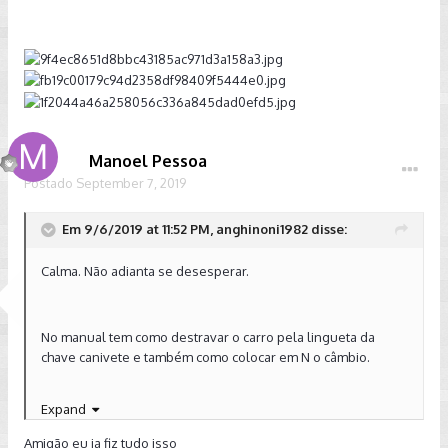
Manoel Pessoa
Postado
September 7, 2019
Em 9/6/2019 at 11:52 PM, anghinoni1982 disse:
Calma. Não adianta se desesperar.
No manual tem como destravar o carro pela lingueta da
chave canivete e também como colocar em N o câmbio.
Expand
Além do mais o seguro tem pranchas com rodinhas que
Amigão eu ja fiz tudo isso
podem mover o carro dentro da garagem.