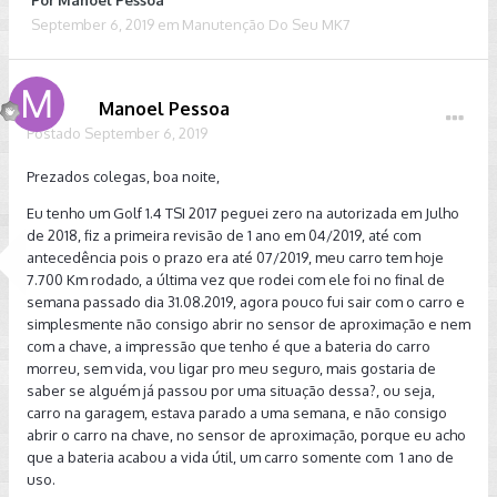
Por
Manoel Pessoa
September 6, 2019
em
Manutenção Do Seu MK7
Manoel Pessoa
Postado
September 6, 2019
Prezados colegas, boa noite,
Eu tenho um Golf 1.4 TSI 2017 peguei zero na autorizada em Julho
de 2018, fiz a primeira revisão de 1 ano em 04/2019, até com
antecedência pois o prazo era até 07/2019, meu carro tem hoje
7.700 Km rodado, a última vez que rodei com ele foi no final de
semana passado dia 31.08.2019, agora pouco fui sair com o carro e
simplesmente não consigo abrir no sensor de aproximação e nem
com a chave, a impressão que tenho é que a bateria do carro
morreu, sem vida, vou ligar pro meu seguro, mais gostaria de
saber se alguém já passou por uma situação dessa?, ou seja,
carro na garagem, estava parado a uma semana, e não consigo
abrir o carro na chave, no sensor de aproximação, porque eu acho
que a bateria acabou a vida útil, um carro somente com 1 ano de
uso.