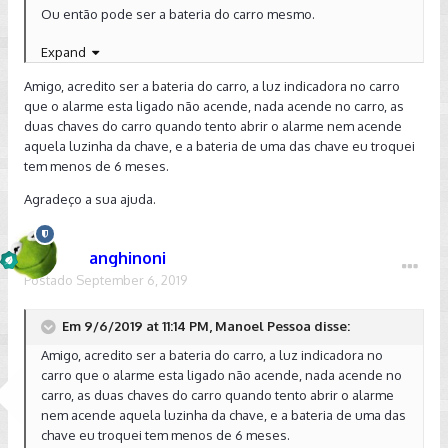
Ou então pode ser a bateria do carro mesmo.
Expand
Boa sorte!
Amigo, acredito ser a bateria do carro, a luz indicadora no carro
Enviado de meu SM-G9650 usando o Tapatalk
que o alarme esta ligado não acende, nada acende no carro, as
duas chaves do carro quando tento abrir o alarme nem acende
aquela luzinha da chave, e a bateria de uma das chave eu troquei
tem menos de 6 meses.
Agradeço a sua ajuda.
anghinoni
Postado
September 6, 2019
Em 9/6/2019 at 11:14 PM, Manoel Pessoa disse:
Amigo, acredito ser a bateria do carro, a luz indicadora no
carro que o alarme esta ligado não acende, nada acende no
carro, as duas chaves do carro quando tento abrir o alarme
nem acende aquela luzinha da chave, e a bateria de uma das
chave eu troquei tem menos de 6 meses.