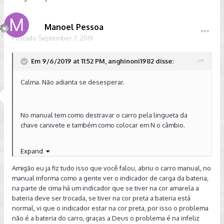
Manoel Pessoa
Segue pra vc o print das partes dos manuais que lhe
Postado
September 7, 2019
interessa:
Em 9/6/2019 at 11:52 PM, anghinoni1982 disse:
Calma. Não adianta se desesperar.
Enviado de meu SM-G9650 usando o Tapatalk
No manual tem como destravar o carro pela lingueta da
chave canivete e também como colocar em N o câmbio.
Expand
Além do mais o seguro tem pranchas com rodinhas que
Amigão eu ja fiz tudo isso que você falou, abriu o carro manual, no
podem mover o carro dentro da garagem.
manual informa como a gente ver o indicador de carga da bateria,
na parte de cima há um indicador que se tiver na cor amarela a
bateria deve ser trocada, se tiver na cor preta a bateria está
Segue pra vc o print das partes dos manuais que lhe
normal, vi que o indicador estar na cor preta, por isso o problema
interessa:
não é a bateria do carro, graças a Deus o problema é na infeliz