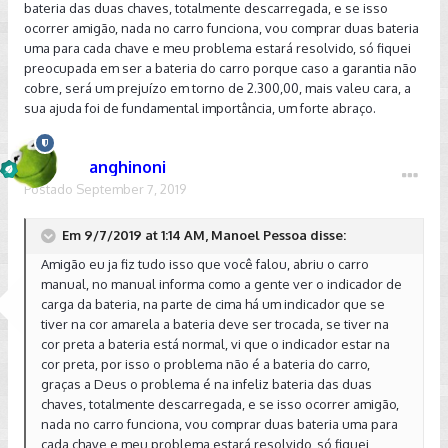
bateria das duas chaves, totalmente descarregada, e se isso
ocorrer amigão, nada no carro funciona, vou comprar duas bateria
uma para cada chave e meu problema estará resolvido, só fiquei
preocupada em ser a bateria do carro porque caso a garantia não
Enviado de meu SM-G9650 usando o Tapatalk
cobre, será um prejuízo em torno de 2.300,00, mais valeu cara, a
sua ajuda foi de fundamental importância, um forte abraço.
anghinoni
Postado
September 7, 2019
Em 9/7/2019 at 1:14 AM, Manoel Pessoa disse:
Amigão eu ja fiz tudo isso que você falou, abriu o carro
manual, no manual informa como a gente ver o indicador de
carga da bateria, na parte de cima há um indicador que se
tiver na cor amarela a bateria deve ser trocada, se tiver na
cor preta a bateria está normal, vi que o indicador estar na
cor preta, por isso o problema não é a bateria do carro,
graças a Deus o problema é na infeliz bateria das duas
chaves, totalmente descarregada, e se isso ocorrer amigão,
nada no carro funciona, vou comprar duas bateria uma para
cada chave e meu problema estará resolvido, só fiquei