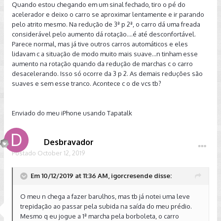
Quando estou chegando em um sinal fechado, tiro o pé do
acelerador e deixo o carro se aproximar lentamente e ir parando
pelo atrito mesmo. Na redução de 3ª p 2ª, o carro dá uma freada
considerável pelo aumento dá rotação....é até desconfortável.
Parece normal, mas já tive outros carros automáticos e eles
lidavam c a situação de modo muito mais suave...n tinham esse
aumento na rotação quando da redução de marchas c o carro
desacelerando. Isso só ocorre da 3 p 2. As demais reduções são
suaves e sem esse tranco. Acontece c o de vcs tb?
Enviado do meu iPhone usando Tapatalk
Desbravador
Postado
October 12, 2019
Em 10/12/2019 at 11:36 AM, igorcresende disse:
O meu n chega a fazer barulhos, mas tb já notei uma leve
trepidação ao passar pela subida na saída do meu prédio.
Mesmo q eu jogue a 1ª marcha pela borboleta, o carro