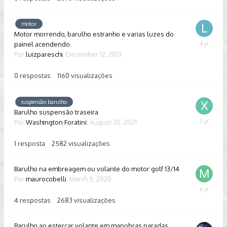
2022
motor
Motor morrendo, barulho estranho e varias luzes do
painel acendendo.
Decembe
12,
Por
luizpareschi
,
December 12, 2021
2021
0
respostas
1160
visualizações
suspensão barulho
Barulho suspensão traseira
Por
Washington Foratini
,
August 20, 2021
Septembe
7,
2022
1
resposta
2582
visualizações
Barulho na embreagem ou volante do motor golf 13/14
Por
maurocobelli
,
March 5, 2020
March
5,
4
respostas
2683
visualizações
2020
Barulho ao esterçar volante em manobras paradas.