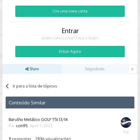
Crie uma nova conta
Entrar
Já tem uma conta? Faça o login.
Entrar Agora
Share
Seguidores
0
Ir para a lista de tópicos
Conteúdo Similar
Barulho Metálico GOLF TSI 13/14
Por
ccm95
,
April 7, 2022
April
20,
8
respostas
2896
visualizações