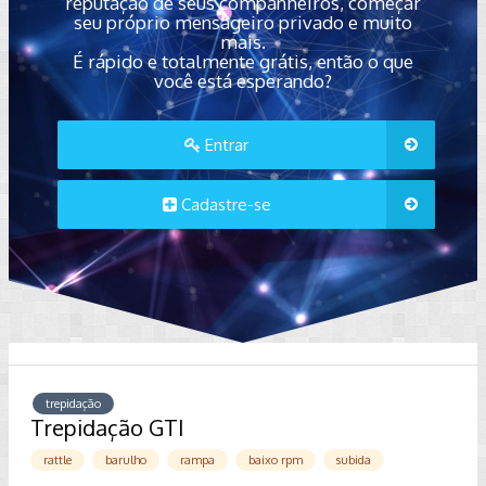
reputação de seus companheiros, começar
seu próprio mensageiro privado e muito
mais.
É rápido e totalmente grátis, então o que
você está esperando?
Entrar
Cadastre-se
trepidação
Trepidação GTI
rattle
barulho
rampa
baixo rpm
subida