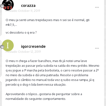
corazza
Postado
October 11, 2019
O meu ja senti umas trepidaçoes mas n sei se é normal, gti
mk7,5,...
vc descobriu o q era ?
igorcresende
Postado
October 12, 2019
O meu n chega a fazer barulhos, mas tb já notei uma leve
trepidação ao passar pela subida na saída do meu prédio. Mesmo
q eu jogue a 1ª marcha pela borboleta, o carro resolve passar a 2ª
no meio da subida e dá uma patinada. Resolvi o problema
jogando o câmbio no manual toda vez q subo essa rampa, já q
percebi q o dsg n lida bem nessa situação.
Aproveitando o tópico...gostaria de perguntar sobre a
normalidade do seguinte comportamento.