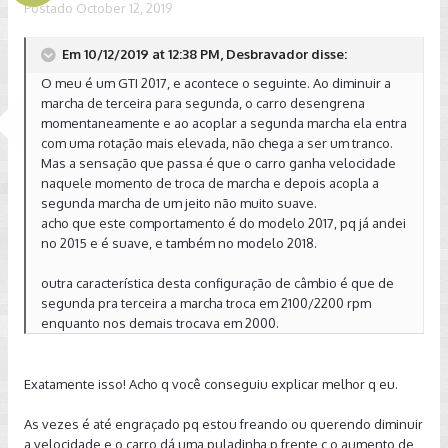
Postado
October 12, 2019
Em 10/12/2019 at 12:38 PM, Desbravador disse:
O meu é um GTI 2017, e acontece o seguinte. Ao diminuir a
marcha de terceira para segunda, o carro desengrena
momentaneamente e ao acoplar a segunda marcha ela entra
com uma rotação mais elevada, não chega a ser um tranco.
Mas a sensação que passa é que o carro ganha velocidade
naquele momento de troca de marcha e depois acopla a
segunda marcha de um jeito não muito suave.
acho que este comportamento é do modelo 2017, pq já andei
no 2015 e é suave, e também no modelo 2018.
outra característica desta configuração de câmbio é que de
segunda pra terceira a marcha troca em 2100/2200 rpm
enquanto nos demais trocava em 2000.
Exatamente isso! Acho q você conseguiu explicar melhor q eu.
As vezes é até engraçado pq estou freando ou querendo diminuir
a velocidade e o carro dá uma puladinha p frente c o aumento de