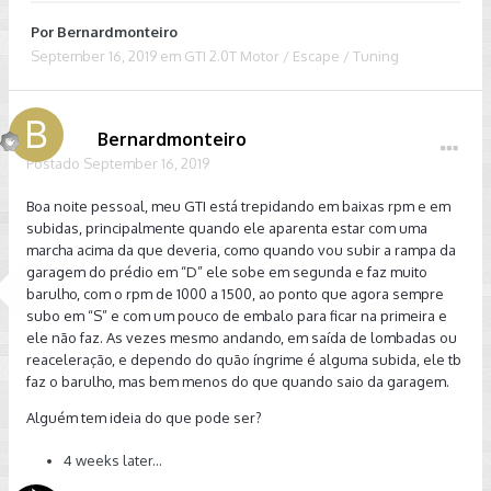
Por
Bernardmonteiro
September 16, 2019
em
GTI 2.0T Motor / Escape / Tuning
Bernardmonteiro
Postado
September 16, 2019
Boa noite pessoal, meu GTI está trepidando em baixas rpm e em
subidas, principalmente quando ele aparenta estar com uma
marcha acima da que deveria, como quando vou subir a rampa da
garagem do prédio em “D” ele sobe em segunda e faz muito
barulho, com o rpm de 1000 a 1500, ao ponto que agora sempre
subo em “S” e com um pouco de embalo para ficar na primeira e
ele não faz. As vezes mesmo andando, em saída de lombadas ou
reaceleração, e dependo do quão íngrime é alguma subida, ele tb
faz o barulho, mas bem menos do que quando saio da garagem.
Alguém tem ideia do que pode ser?
4 weeks later...