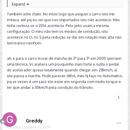
diminuir a velocidade e o carro dá uma puladinha p frente c o
Expand
aumento de rotação. O meu é um GTI 16/16!
Também acho chato. No início logo que peguei o carro isto me
irritava, até pq eu sei que nos importados isto não acontece. Não
Isso acontece no modo ECO. Vou testar andar no modo
tinha certeza se o 2016 acontecia. Pelo jeito usam a mesma
normal, q modifica o comportamento do DSG, p ver se tb
configuração. O meu não tem os modos de condução, isto
ocorre.
acontece no D, no S pela redução se dar em rotação mais alta não
tem tranco nenhum.
Enviado do meu iPhone usando Tapatalk
ah, e para o carro trocar de marcha de 2ª para 3ª em 2000 rpm tem
uma técnica. Vc acelera um pouquinho mais forte e solta o pedal
do acelerador quase totalmente quando chegar em 28km/h, aí
ele passa a marcha. Pode parecer difícil, mas hj faço no Automatico,
pq as vezes é um saco ele estar em segunda com muito torque e
ter que andar a 30km/h pela condição do trânsito.
1
Greddy
Postado
October 13, 2019