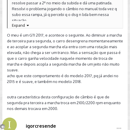
resolve passar a 2ª no meio da subida e dá uma patinada.
Resolvi o problema jogando o câmbio no manual toda vez q
subo essa rampa, já q percebi q o dsg n lida bem nessa
situação.
Expand
Aproveitando o tópico...gostaria de perguntar sobre a
O meu é um GTI 2017, e acontece o seguinte. Ao diminuir a marcha
normalidade do seguinte comportamento.
de terceira para segunda, o carro desengrena momentaneamente
e ao acoplar a segunda marcha ela entra com uma rotação mais
Quando estou chegando em um sinal fechado, tiro o pé do
elevada, não chega a ser um tranco. Mas a sensação que passa é
acelerador e deixo o carro se aproximar lentamente e ir
que o carro ganha velocidade naquele momento de troca de
parando pelo atrito mesmo. Na redução de 3ª p 2ª, o carro dá
marcha e depois acopla a segunda marcha de um jeito não muito
uma freada considerável pelo aumento dá rotação....é até
suave.
desconfortável. Parece normal, mas já tive outros carros
acho que este comportamento é do modelo 2017, pq já andei no
automáticos e eles lidavam c a situação de modo muito mais
2015 e é suave, e também no modelo 2018.
suave...n tinham esse aumento na rotação quando da
redução de marchas c o carro desacelerando. Isso só ocorre
da 3 p 2. As demais reduções são suaves e sem esse tranco.
outra característica desta configuração de câmbio é que de
Acontece c o de vcs tb?
segunda pra terceira a marcha troca em 2100/2200 rpm enquanto
nos demais trocava em 2000.
Enviado do meu iPhone usando Tapatalk
igorcresende