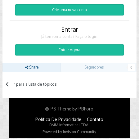
Crie uma nova conta
Entrar
Já tem uma conta? Faça o login.
Entrar Agora
Share
Seguidores
0
Ir para a lista de tópicos
IPS Theme
IPBForo
by
Política De Privacidade
Contato
BMM Informatica LTDA.
Powered by Invision Community