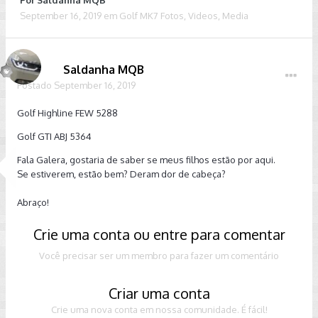
Por
Saldanha MQB
September 16, 2019
em
Golf MK7 Fotos, Videos, Media
Saldanha MQB
Postado
September 16, 2019
Golf Highline FEW 5288
Golf GTI ABJ 5364
Fala Galera, gostaria de saber se meus filhos estão por aqui.
Se estiverem, estão bem? Deram dor de cabeça?
Abraço!
Crie uma conta ou entre para comentar
Você precisar ser um membro para fazer um comentário
Criar uma conta
Crie uma nova conta em nossa comunidade. É fácil!