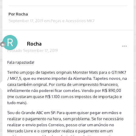
Por
Rocha
September 17, 2019
em
Peças e Acessórios MK7
Rocha
Postado
September 17, 2019
Fala rapaziada!
Tenho um jogo de tapetes originais Monster Mats para o GTI MK7
/ MK7,5, que eu mesmo importei da Alemanha. Tapetes novos, na
caixa também original. Por conta de um imprevisto financeiro,
infelizmente não poderei ficar com eles. Vendo por R$ 890,00
(me custaram quase R$ 1.100 com os impostos de importação e
tudo mais).
Sou do Grande ABC em SP. Para quem quiser pegar em mãos e
realizar o pagamento na hora, sem problema. Se for necessário
realizar o envio pelos Correios, posso criar um anúncio no
Mercado Livre e o comprador realiza o pagamento em um