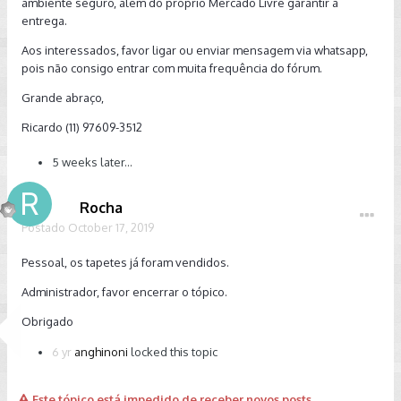
ambiente seguro, além do próprio Mercado Livre garantir a
entrega.
Aos interessados, favor ligar ou enviar mensagem via whatsapp,
pois não consigo entrar com muita frequência do fórum.
Grande abraço,
Ricardo (11) 97609-3512
5 weeks later...
Rocha
Postado
October 17, 2019
Pessoal, os tapetes já foram vendidos.
Administrador, favor encerrar o tópico.
Obrigado
6 yr
anghinoni
locked this topic
Este tópico está impedido de receber novos posts.