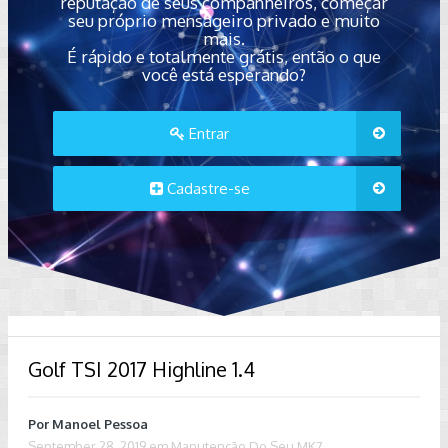
reputação de seus companheiros, começar
seu próprio mensageiro privado e muito
mais.
É rápido e totalmente grátis, então o que
você está esperando?
Entrar
Cadastre-se
Golf TSI 2017 Highline 1.4
Por
Manoel Pessoa
September 28, 2019
em
Manutenção Do Seu MK7