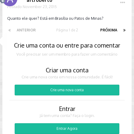
aftroberto
Postado
November 23, 2015
Quanto ele quer? Está em Brasília ou Patos de Minas?
ANTERIOR
Página 1 de 2
PRÓXIMA
Crie uma conta ou entre para comentar
Você precisar ser um membro para fazer um comentário
Criar uma conta
Crie uma nova conta em nossa comunidade. É fácil!
Crie uma nova conta
Entrar
Já tem uma conta? Faça o login.
Entrar Agora