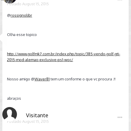
Postado
August 15, 2015
@
rossignolibr
Olha esse topico
http://www.golfmk7.com.br/index.php/topic/385-vendo-golf-gti-
2015-mod-alemao-exclusive-ps1-woc/
Nosso amigo @
Waver81
tem um conforme o que vc procura .!!
abraços
Visitante
Postado
August 15, 2015