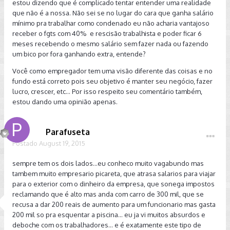
estou dizendo que é complicado tentar entender uma realidade
que não é a nossa. Não sei se no lugar do cara que ganha salário
mínimo pra trabalhar como condenado eu não acharia vantajoso
receber o fgts com 40% e rescisão trabalhista e poder ficar 6
meses recebendo o mesmo salário sem fazer nada ou fazendo
um bico por fora ganhando extra, entende?
Você como empregador tem uma visão diferente das coisas e no
fundo está correto pois seu objetivo é manter seu negócio, fazer
lucro, crescer, etc... Por isso respeito seu comentário também,
estou dando uma opinião apenas.
Parafuseta
Postado
August 19, 2015
sempre tem os dois lados...eu conheco muito vagabundo mas
tambem muito empresario picareta, que atrasa salarios para viajar
para o exterior com o dinheiro da empresa, que sonega impostos
reclamando que é alto mas anda com carro de 300 mil, que se
recusa a dar 200 reais de aumento para um funcionario mas gasta
200 mil so pra esquentar a piscina... eu ja vi muitos absurdos e
deboche com os trabalhadores... e é exatamente este tipo de