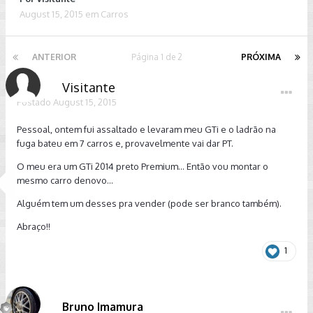
August 15, 2015
em
Carros
ANTERIOR
Página 1 de 2
PRÓXIMA
Visitante
Postado
August 15, 2015
Pessoal, ontem fui assaltado e levaram meu GTi e o ladrão na
fuga bateu em 7 carros e, provavelmente vai dar PT.
O meu era um GTi 2014 preto Premium... Então vou montar o
mesmo carro denovo...
Alguém tem um desses pra vender (pode ser branco também).
Abraço!!
1
Bruno Imamura