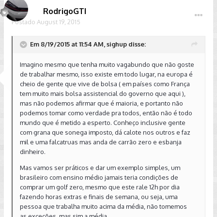
RodrigoGTI
Postado
August 19, 2015
Em 8/19/2015 at 11:54 AM, sighup disse:
Imagino mesmo que tenha muito vagabundo que não goste
de trabalhar mesmo, isso existe em todo lugar, na europa é
cheio de gente que vive de bolsa ( em países como França
tem muito mais bolsa assistencial do governo que aqui ),
mas não podemos afirmar que é maioria, e portanto não
podemos tomar como verdade pra todos, então não é todo
mundo que é metido a esperto. Conheço inclusive gente
com grana que sonega imposto, dá calote nos outros e faz
mil e uma falcatruas mas anda de carrão zero e esbanja
dinheiro.
Mas vamos ser práticos e dar um exemplo simples, um
brasileiro com ensino médio jamais teria condições de
comprar um golf zero, mesmo que este rale 12h por dia
fazendo horas extras e finais de semana, ou seja, uma
pessoa que trabalha muito acima da média, não tomemos
as exceções, mas sim a média.