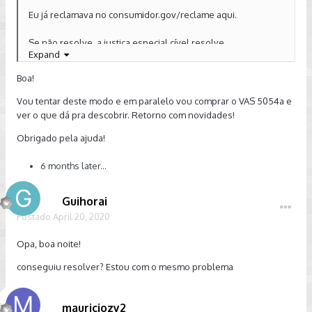
Eu já reclamava no consumidor.gov/reclame aqui.
Se não resolve, a justiça especial cível resolve
Expand
Enviado de meu SM-G950F usando o Tapatalk
Boa!
Vou tentar deste modo e em paralelo vou comprar o VAS 5054a e
ver o que dá pra descobrir. Retorno com novidades!
Obrigado pela ajuda!
6 months later...
Guihorai
Postado
April 20, 2020
Opa, boa noite!
conseguiu resolver? Estou com o mesmo problema
mauriciozy2