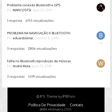
Problema conexão Bluetooth e GPS
Por
MARCOSTSI
,
April 23, 2019
April
24,
1
resposta
6155
visualizações
2019
PROBLEMA NA NAVEGAÇÃO E BLUETOOTH
Por
eduardolimar
,
October 8, 2018
Novembe
20,
3
respostas
2806
visualizações
2018
Falha no Bluetooth reprodução de músicas
Por
André Mota
,
June 25, 2018
August
27,
3
respostas
5591
visualizações
2021
IPS Theme
IPBForo
by
Política De Privacidade
Contato
BMM Informatica LTDA.