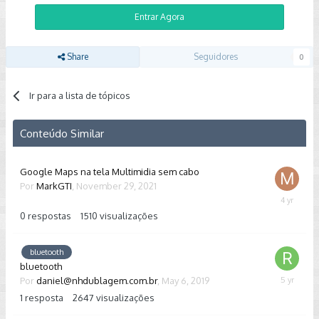
Entrar Agora
Share
Seguidores
0
Ir para a lista de tópicos
Conteúdo Similar
Google Maps na tela Multimidia sem cabo
Por
MarkGTI
,
November 29, 2021
Novembe
29,
0
respostas
1510
visualizações
2021
bluetooth
bluetooth
Por
daniel@nhdublagem.com.br
,
May 6, 2019
January
27,
1
resposta
2647
visualizações
2021