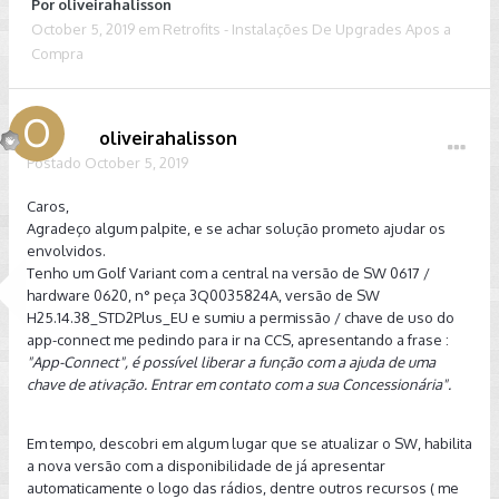
Por
oliveirahalisson
October 5, 2019
em
Retrofits - Instalações De Upgrades Apos a
Compra
oliveirahalisson
Postado
October 5, 2019
Caros,
Agradeço algum palpite, e se achar solução prometo ajudar os
envolvidos.
Tenho um Golf Variant com a central na versão de SW 0617 /
hardware 0620, n° peça 3Q0035824A, versão de SW
H25.14.38_STD2Plus_EU e sumiu a permissão / chave de uso do
app-connect me pedindo para ir na CCS, apresentando a frase :
"App-Connect", é possível liberar a função com a ajuda de uma
chave de ativação. Entrar em contato com a sua Concessionária".
Em tempo, descobri em algum lugar que se atualizar o SW, habilita
a nova versão com a disponibilidade de já apresentar
automaticamente o logo das rádios, dentre outros recursos ( me