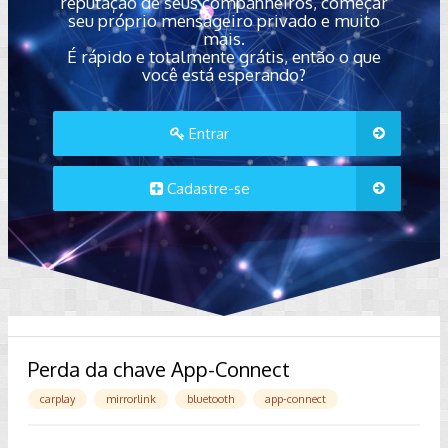
reputação de seus companheiros, começar
seu próprio mensageiro privado e muito
mais.
É rápido e totalmente grátis, então o que
você está esperando?
Entrar
Cadastre-se
Perda da chave App-Connect
carplay
mirrorlink
bluetooth
app-connect