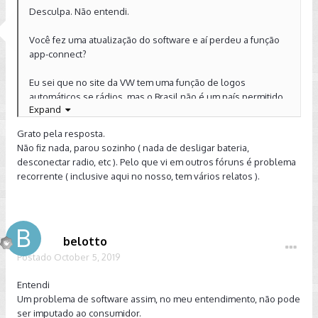
Desculpa. Não entendi.
Você fez uma atualização do software e aí perdeu a função
app-connect?
Eu sei que no site da VW tem uma função de logos
automáticos se rádios, mas o Brasil não é um país permitido
Expand
Enviado de meu SM-G950F usando o Tapatalk
Grato pela resposta.
Não fiz nada, parou sozinho ( nada de desligar bateria,
desconectar radio, etc ). Pelo que vi em outros fóruns é problema
recorrente ( inclusive aqui no nosso, tem vários relatos ).
belotto
Postado
October 5, 2019
Entendi
Um problema de software assim, no meu entendimento, não pode
ser imputado ao consumidor.