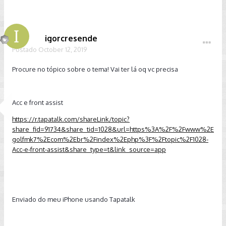
igorcresende
Postado
October 12, 2019
Procure no tópico sobre o tema! Vai ter lá oq vc precisa
Acc e front assist
https://r.tapatalk.com/shareLink/topic?
share_fid=91734&share_tid=1028&url=https%3A%2F%2Fwww%2E
golfmk7%2Ecom%2Ebr%2Findex%2Ephp%3F%2Ftopic%2F1028-
Acc-e-front-assist&share_type=t&link_source=app
Enviado do meu iPhone usando Tapatalk