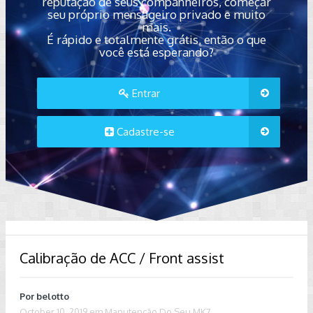
reputação de seus companheiros, começar
seu próprio mensageiro privado e muito
mais.
É rápido e totalmente grátis, então o que
você está esperando?
Entrar
Cadastre-se
Calibração de ACC / Front assist
Por
belotto
October 10, 2019
em
Manutenção Do Seu MK7