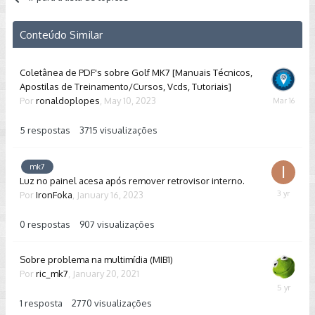
Conteúdo Similar
Coletânea de PDF's sobre Golf MK7 [Manuais Técnicos,
Apostilas de Treinamento/Cursos, Vcds, Tutoriais]
Por
ronaldoplopes
,
May 10, 2023
March
16
5
respostas
3715
visualizações
mk7
Luz no painel acesa após remover retrovisor interno.
Por
IronFoka
,
January 16, 2023
January
16,
2023
0
respostas
907
visualizações
Sobre problema na multimídia (MIB1)
Por
ric_mk7
,
January 20, 2021
January
24,
1
resposta
2770
visualizações
2021