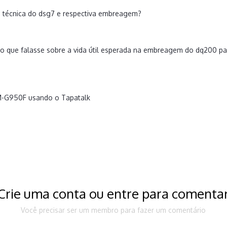
a técnica do dsg7 e respectiva embreagem?
go que falasse sobre a vida útil esperada na embreagem do dq200 p
M-G950F usando o Tapatalk
Crie uma conta ou entre para comenta
Você precisar ser um membro para fazer um comentário