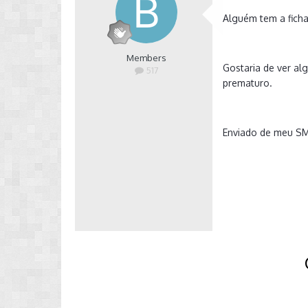
Alguém tem a fich
Members
Gostaria de ver al
517
prematuro.
Enviado de meu S