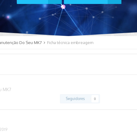
anutenção Do Seu MK7
Ficha técnica embreagem
u MK7
Seguidores
0
 2019