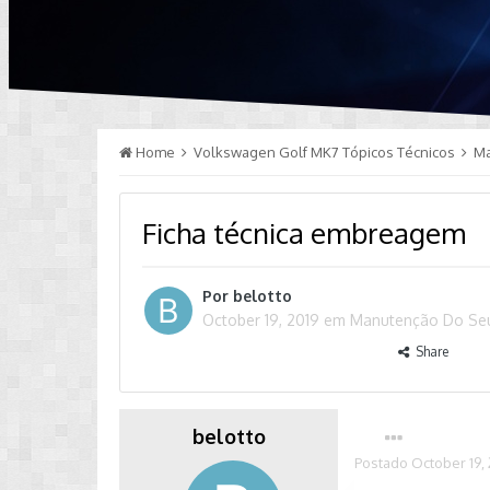
Home
Volkswagen Golf MK7 Tópicos Técnicos
M
Ficha técnica embreagem
Por
belotto
October 19, 2019
em
Manutenção Do Se
Share
belotto
Postado
October 19,