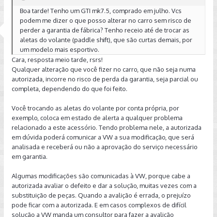
Boa tarde! Tenho um GTI mk7.5, comprado em julho. Vcs
podem me dizer o que posso alterar no carro sem risco de
perder a garantia de fábrica? Tenho receio até de trocar as
aletas do volante (paddle shift), que são curtas demais, por
um modelo mais esportivo.
Cara, resposta meio tarde, rsrs!
Qualquer alteração que você fizer no carro, que não seja numa
autorizada, incorre no risco de perda da garantia, seja parcial ou
completa, dependendo do que foi feito.
Você trocando as aletas do volante por conta própria, por
exemplo, coloca em estado de alerta a qualquer problema
relacionado a este acessório. Tendo problema nele, a autorizada
em dúvida poderá comunicar a VW a sua modificação, que será
analisada e receberá ou não a aprovação do serviço necessário
em garantia.
Algumas modificações são comunicadas à VW, porque cabe a
autorizada avaliar o defeito e dar a solução, muitas vezes com a
substituição de peças. Quando a avalição é errada, o prejuízo
pode ficar com a autorizada. E em casos complexos de difícil
solução a VW manda um consultor para fazer a avalição