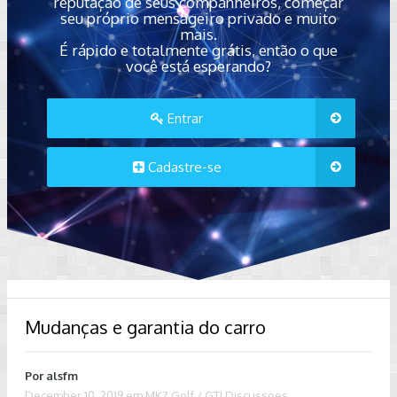
reputação de seus companheiros, começar
seu próprio mensageiro privado e muito
mais.
É rápido e totalmente grátis, então o que
você está esperando?
Entrar
Cadastre-se
Mudanças e garantia do carro
Por
alsfm
December 10, 2019
em
MK7 Golf / GTI Discussoes