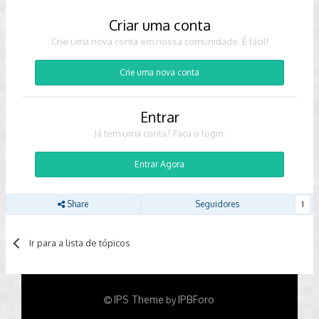
Criar uma conta
Crie uma nova conta em nossa comunidade. É fácil!
Crie uma nova conta
Entrar
Já tem uma conta? Faça o login.
Entrar Agora
Share
Seguidores
1
Ir para a lista de tópicos
IPS Theme
IPBForo
by