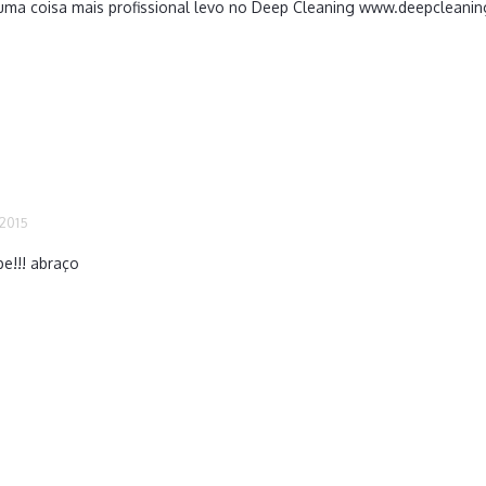
guma coisa mais profissional levo no Deep Cleaning www.deepcleani
 2015
pe!!! abraço