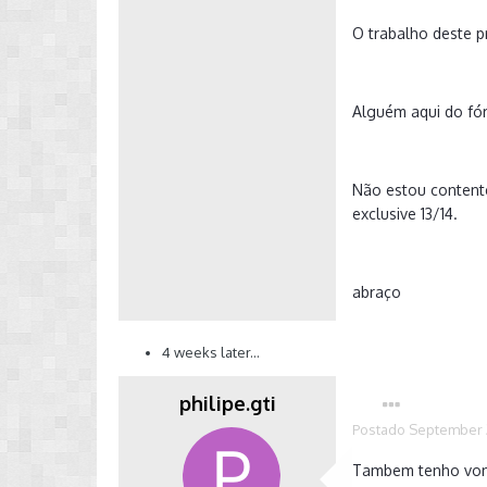
O trabalho deste pr
​Alguém aqui do fó
Não estou content
exclusive 13/14.
abraço
4 weeks later...
philipe.gti
Postado
September 2
Tambem tenho vonta