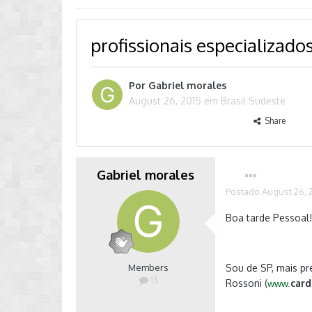
profissionais especializado
Por
Gabriel morales
August 26, 2015
em
Brasil Sudeste
Share
Gabriel morales
Postado
August 26, 
Boa tarde Pessoal
Members
Sou de SP, mais pr
13
Rossoni (
card
www.