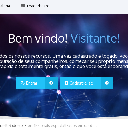
aleria
Leaderboard
Bem vindo!
Visitante!
dos os nossos recursos. Uma vez cadastrado e logado, você
 reputação de seus companheiros, começar seu próprio men
rápido e totalmente grátis, então o que você está esperan
Entrar
Cadastre-se
rasil Sudeste
profissionais especializados em car detail