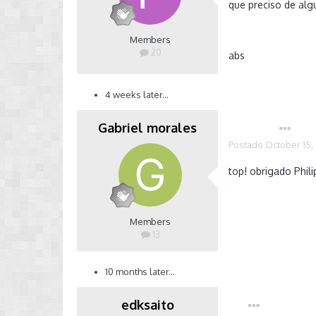
que preciso de al
Members
20
abs
4 weeks later...
Gabriel morales
Autor
Postado
October 15,
top! obrigado Phili
Members
13
10 months later...
edksaito