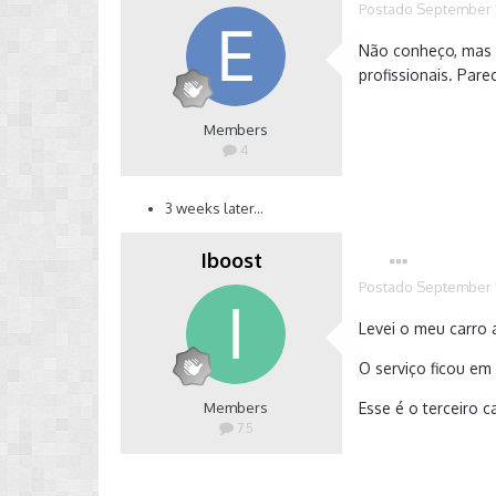
Postado
September 1
Não conheço, mas m
profissionais. Par
Members
4
3 weeks later...
Iboost
Postado
September 1
Levei o meu carro 
O serviço ficou em
Members
Esse é o terceiro c
75