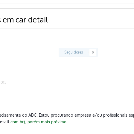
s em car detail
Seguidores
0
2015
!
ecisamente do ABC. Estou procurando empresa e/ou profissionais esp
etail
.com.br), porém mais próximo.