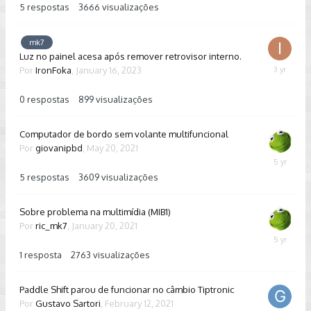
5
respostas
3666
visualizações
mk7
Luz no painel acesa após remover retrovisor interno.
Por
IronFoka
,
January 16, 2023
January
16,
2023
0
respostas
899
visualizações
Computador de bordo sem volante multifuncional
Por
giovanipbd
,
May 20, 2021
May
21,
5
respostas
3609
visualizações
2021
Sobre problema na multimídia (MIB1)
Por
ric_mk7
,
January 20, 2021
January
24,
1
resposta
2763
visualizações
2021
Paddle Shift parou de funcionar no câmbio Tiptronic
Por
Gustavo Sartori
,
February 12, 2021