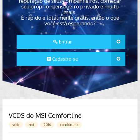
reputação de seus companheiros, começar
seu próprio mensageiro privado e muito
mais.
É rápido e totalmente grátis, então o que
você está esperando?
Entrar
Cadastre-se
VCDS do MSI Comfortline
vcds
msi
2016
comfortline