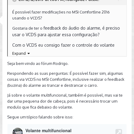
É possível fazer modificações no MSI Comfortline 2016
usando o VCDS?
feedback do áudio do alarme, é preciso
Gostaria de ter o
usar o VCDS para ajustar essa configuração?
Com o VCDS eu consigo fazer o controle do volante
(não veio no carro, mas eu coloquei para efeito estético,
Expand
por enquanto) funcionar?
Seja bem vindo ao fórum Rodrigo.
Respondendo as suas perguntas: É possível fazer sim, algumas
coisas via VCDS no MSI Comfortline, inclusive realizar o feedback
(buzina) do alarme ao trancar e destrancar o carro.
Já sobre o volante multifuncional, também é possível, mas vai te
dar uma pequena dor de cabeça, pois é necessário trocar um
modulo que fica debaixo do volante.
Segue um tópico falando sobre isso: