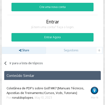
Crie uma nova conta
Entrar
Já tem uma conta? Faça o login.
Entrar Agora
Share
Seguidores
0
Ir para a lista de tópicos
Conteúdo Similar
Coletânea de PDF's sobre Golf MK7 [Manuais Técnicos,
Apostilas de Treinamento/Cursos, Vcds, Tutoriais]
Por
ronaldoplopes
,
May 10, 2023
March
16