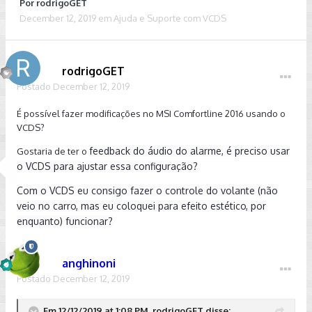
Por
rodrigoGET
December 12, 2019
em
Ajuda e Suporte com VCDS
rodrigoGET
Postado
December 12, 2019
É possível fazer modificações no MSI Comfortline 2016 usando o
VCDS?
feedback do áudio do alarme, é preciso usar
Gostaria de ter o
o VCDS para ajustar essa configuração?
Com o VCDS eu consigo fazer o controle do volante (não
veio no carro, mas eu coloquei para efeito estético, por
enquanto) funcionar?
anghinoni
Postado
December 12, 2019
Em 12/12/2019 at 1:08 PM, rodrigoGET disse: