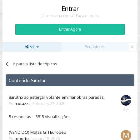
Entrar
Já tem uma conta? Faça o login.
Entrar Agora
Share
Seguidores
0
Ir para a lista de tópicos
Conteúdo Similar
Barulho ao esterçar volante em manobras paradas.
Por
corazza
,
February 27, 2020
February
28,
5
respostas
5515
visualizações
2020
(VENDIDO) Molas GTI Europeu
Por
gporto
,
January 15, 2020