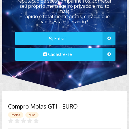
reputação de seus companheiros, começar
seu próprio mensageiro privado e muito
mais.
É rápido e totalmente grátis, então o que
você está esperando?
Entrar
Cadastre-se
Compro Molas GTI - EURO
molas
euro