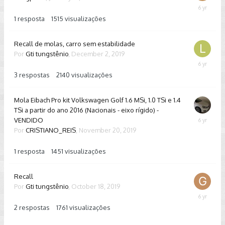
January
15,
1
resposta
1515
visualizações
2020
Recall de molas, carro sem estabilidade
Por
Gti tungstênio
,
December 2, 2019
January
9,
3
respostas
2140
visualizações
2020
Mola Eibach Pro kit Volkswagen Golf 1.6 MSi, 1.0 TSi e 1.4
TSi a partir do ano 2016 (Nacionais - eixo rígido) -
VENDIDO
Decembe
Por
CRISTIANO_REIS
,
November 20, 2019
1,
2019
1
resposta
1451
visualizações
Recall
Por
Gti tungstênio
,
October 18, 2019
October
18,
2
respostas
1761
visualizações
2019