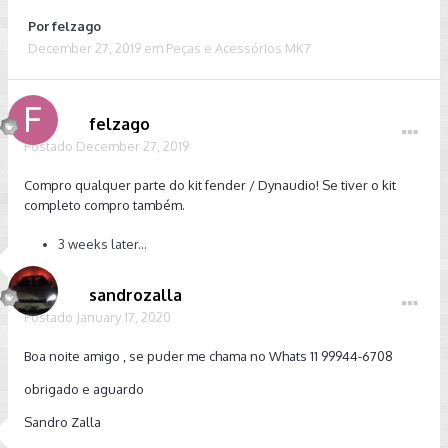
Por
felzago
December 27, 2019
em
Peças e Acessórios MK7
felzago
Postado
December 27, 2019
Compro qualquer parte do kit fender / Dynaudio! Se tiver o kit
completo compro também.
3 weeks later...
sandrozalla
Postado
January 17, 2020
Boa noite amigo , se puder me chama no Whats 11 99944-6708
obrigado e aguardo
Sandro Zalla