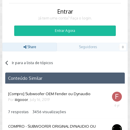
Entrar
Já tem uma conta? Faça o login.
Entrar Agora
Share
Seguidores
0
Ir para a lista de tópicos
Conteúdo Similar
[Compro] Subwoofer OEM Fender ou Dynaudio
Por
iiigooor
,
July 16, 2019
July
15,
7
respostas
3456
visualizações
2020
COMPRO - SUBWOOFER ORIGINAL DYNAUDIO OU