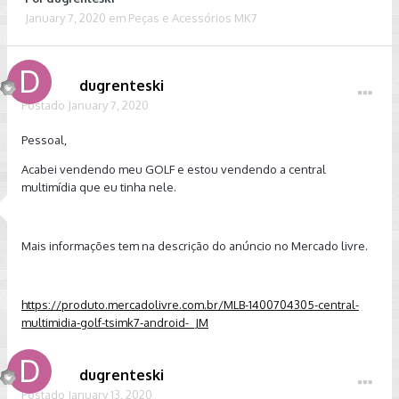
January 7, 2020
em
Peças e Acessórios MK7
dugrenteski
Postado
January 7, 2020
Pessoal,
Acabei vendendo meu GOLF e estou vendendo a central
multimídia que eu tinha nele.
Mais informações tem na descrição do anúncio no Mercado livre.
https://produto.mercadolivre.com.br/MLB-1400704305-central-
multimidia-golf-tsimk7-android-_JM
dugrenteski
Postado
January 13, 2020