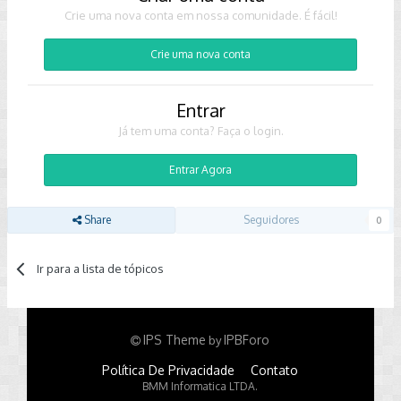
Crie uma nova conta em nossa comunidade. É fácil!
Crie uma nova conta
Entrar
Já tem uma conta? Faça o login.
Entrar Agora
Share
Seguidores
0
Ir para a lista de tópicos
IPS Theme
IPBForo
by
Política De Privacidade
Contato
BMM Informatica LTDA.