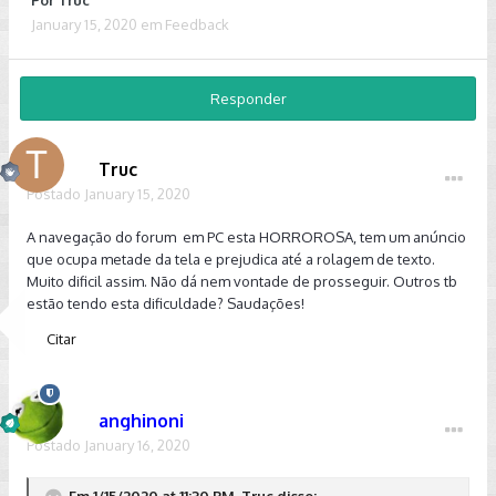
Por
Truc
January 15, 2020
em
Feedback
Responder
Truc
Postado
January 15, 2020
A navegação do forum em PC esta HORROROSA, tem um anúncio
que ocupa metade da tela e prejudica até a rolagem de texto.
Muito dificil assim. Não dá nem vontade de prosseguir. Outros tb
estão tendo esta dificuldade? Saudações!
Citar
anghinoni
Postado
January 16, 2020
Em 1/15/2020 at 11:30 PM, Truc disse: