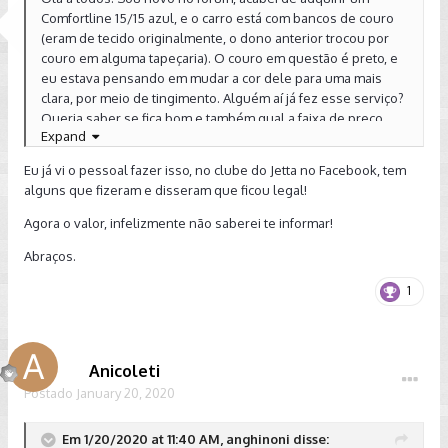
Comfortline 15/15 azul, e o carro está com bancos de couro
(eram de tecido originalmente, o dono anterior trocou por
couro em alguma tapeçaria). O couro em questão é preto, e
eu estava pensando em mudar a cor dele para uma mais
clara, por meio de tingimento. Alguém aí já fez esse serviço?
Queria saber se fica bom e também qual a faixa de preço.
Expand
Obrigado desde já.
Eu já vi o pessoal fazer isso, no clube do Jetta no Facebook, tem
alguns que fizeram e disseram que ficou legal!
Agora o valor, infelizmente não saberei te informar!
Abraços.
1
Anicoleti
Postado
January 20, 2020
Em 1/20/2020 at 11:40 AM, anghinoni disse: