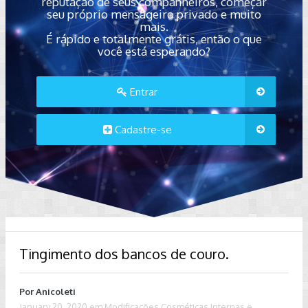
reputação de seus companheiros, começar
seu próprio mensageiro privado e muito
mais.
É rápido e totalmente grátis, então o que
você está esperando?
Entrar
Cadastre-se
Tingimento dos bancos de couro.
Por
Anicoleti
January 20, 2020
em
Modificações Cosméticas Internas e