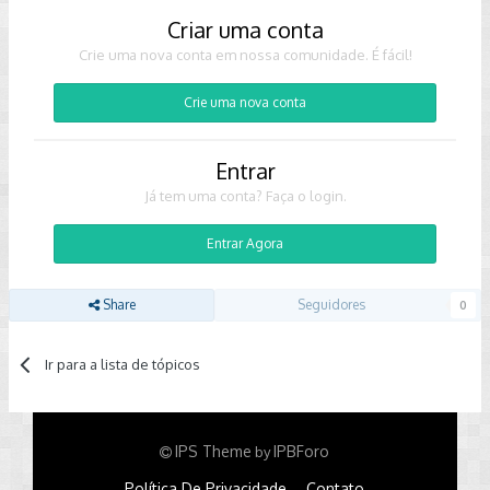
Criar uma conta
Crie uma nova conta em nossa comunidade. É fácil!
Crie uma nova conta
Entrar
Já tem uma conta? Faça o login.
Entrar Agora
Share
Seguidores
0
Ir para a lista de tópicos
IPS Theme
IPBForo
by
Política De Privacidade
Contato