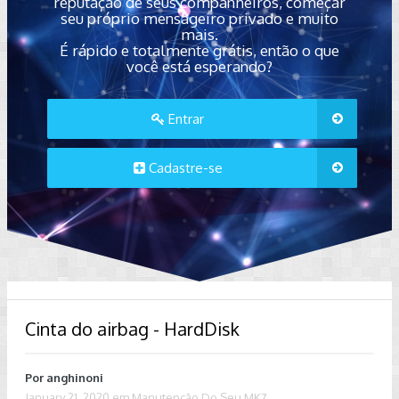
reputação de seus companheiros, começar
seu próprio mensageiro privado e muito
mais.
É rápido e totalmente grátis, então o que
você está esperando?
Entrar
Cadastre-se
Cinta do airbag - HardDisk
Por
anghinoni
January 21, 2020
em
Manutenção Do Seu MK7