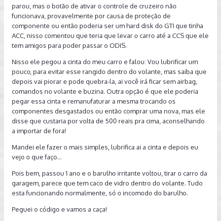
parou, mas o botão de ativar o controle de cruzeiro não
funcionava, provavelmente por causa de proteção de
componente ou então poderia ser um hard disk do GTI que tinha
ACC, nisso comentou que teria que levar o carro até a CCS que ele
tem amigos para poder passar o ODIS.
Nisso ele pegou a cinta do meu carro e falou: Vou lubrificar um
pouco, para evitar esse rangido dentro do volante, mas saiba que
depois vai piorar e pode quebra-la, ai você irá ficar sem airbag,
comandos no volante e buzina. Outra opção é que ele poderia
pegar essa cinta e remanufaturar a mesma trocando os
componentes desgastados ou então comprar uma nova, mas ele
disse que custaria por volta de 500 reais pra cima, aconselhando
a importar de fora!
Mandei ele fazer o mais simples, lubrifica ai a cinta e depois eu
vejo o que faço...
Pois bem, passou 1 ano e o barulho irritante voltou, tirar o carro da
garagem, parece que tem caco de vidro dentro do volante. Tudo
esta funcionando normalmente, só o incomodo do barulho.
Peguei o código e vamos a caça!