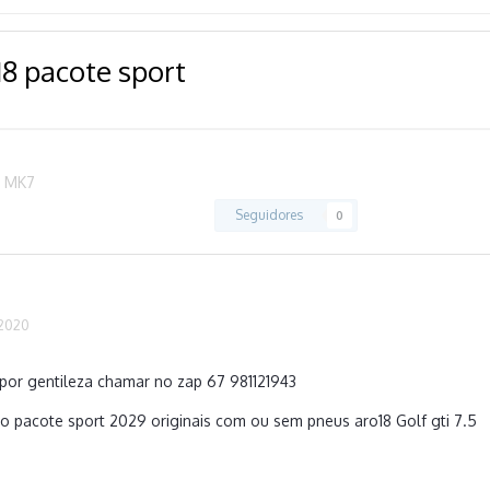
18 pacote sport
s MK7
Seguidores
0
 2020
por gentileza chamar no zap 67 981121943
o pacote sport 2029 originais com ou sem pneus aro18 Golf gti 7.5