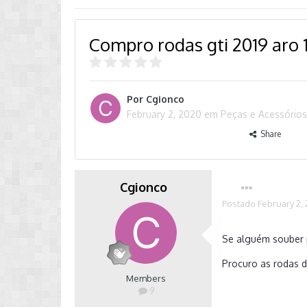
Compro rodas gti 2019 aro 
Por
Cgionco
February 2, 2020
em
Peças e Acessório
Share
Cgionco
Postado
February 2,
Se alguém souber 
Procuro as rodas d
Members
9