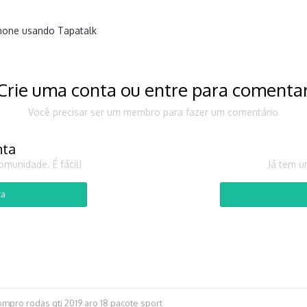
hone usando Tapatalk
Crie uma conta ou entre para comenta
Você precisar ser um membro para fazer um comentário
nta
munidade. É fácil!
Já tem u
ta
mpro rodas gti 2019 aro 18 pacote sport