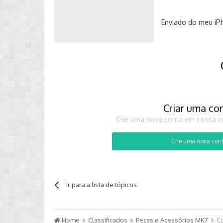
Enviado do meu iP
Criar uma co
Crie uma nova conta em nossa co
Crie uma nova con
Ir para a lista de tópicos
Home
Classificados
Peças e Acessórios MK7
Co