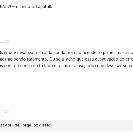
M-A520F usando o Tapatalk
, 2020
dizer que desativa o erro da sonda pra não acender o painel, mas n
esmo sendo raramente. Ou seja, acho que essa desativação do erro 
s como o consumo tá bom e o carro ta liso, acho que deve ser só 
, 2020
at 4:41 PM, Jorge Jox disse: