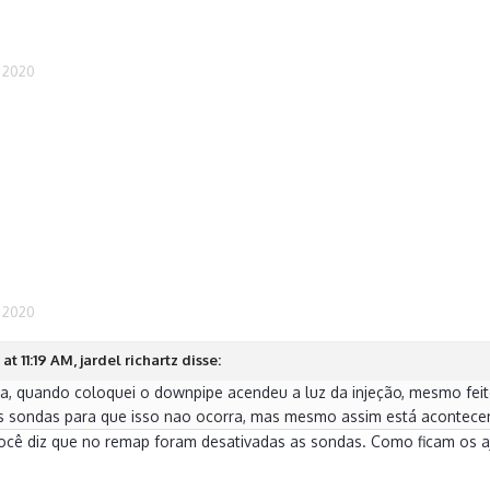
, 2020
, 2020
t 11:19 AM, jardel richartz disse:
da, quando coloquei o downpipe acendeu a luz da injeção, mesmo fei
as sondas para que isso nao ocorra, mas mesmo assim está acontecen
ocê diz que no remap foram desativadas as sondas. Como ficam os aj