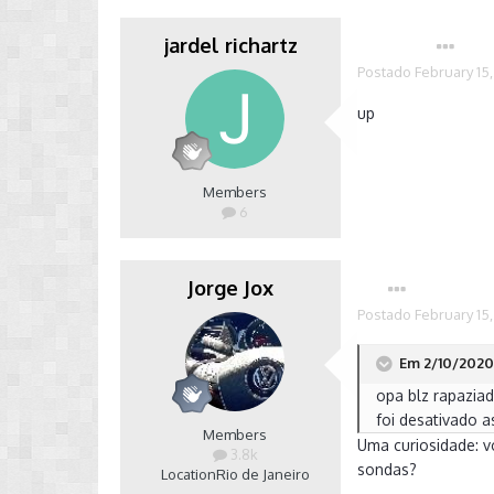
jardel richartz
Autor
Postado
February 15
up
Members
6
Jorge Jox
Postado
February 15
Em 2/10/2020 a
opa blz rapazia
foi desativado 
Members
Uma curiosidade: v
3.8k
sondas?
Location
Rio de Janeiro