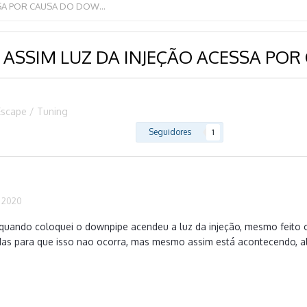
FIZ O REMAP, MAS MESMO ASSIM LUZ DA INJEÇÃO ACESSA POR CAUSA DO DOWNPIPE
 ASSIM LUZ DA INJEÇÃO ACESSA PO
Escape / Tuning
Seguidores
1
, 2020
 quando coloquei o downpipe acendeu a luz da injeção, mesmo feito o
as para que isso nao ocorra, mas mesmo assim está acontecendo, al