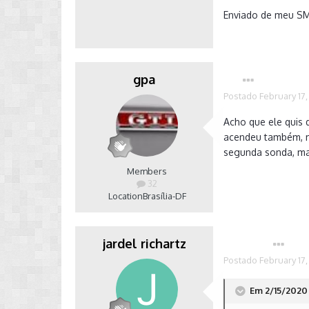
Enviado de meu S
gpa
Postado
February 17
Acho que ele quis 
acendeu também, m
segunda sonda, ma
Members
32
Location
Brasília-DF
jardel richartz
Autor
Postado
February 17
Em 2/15/2020 