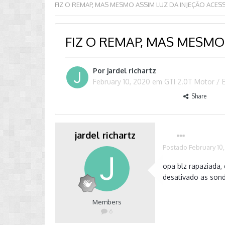
FIZ O REMAP, MAS MESMO
Por
jardel richartz
February 10, 2020
em
GTI 2.0T Motor / 
Share
jardel richartz
Postado
February 10
opa blz rapaziada,
desativado as sond
Members
6