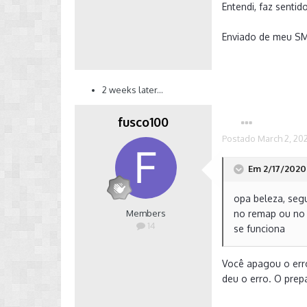
Entendi, faz sentid
Enviado de meu S
2 weeks later...
fusco100
Postado
March 2, 20
Em 2/17/2020 
opa beleza, seg
Members
no remap ou no 
14
se funciona
Você apagou o erro
deu o erro. O pre