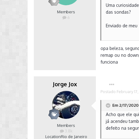
Uma curiosidade
Members
das sondas?
6
Enviado de meu
opa beleza, segund
remap ou no downp
funciona
Jorge Jox
Postado
February 17
Em 2/17/2020 
Acho que ele qu
já acendeu tamb
Members
defeito na segu
3.8k
Location
Rio de Janeiro