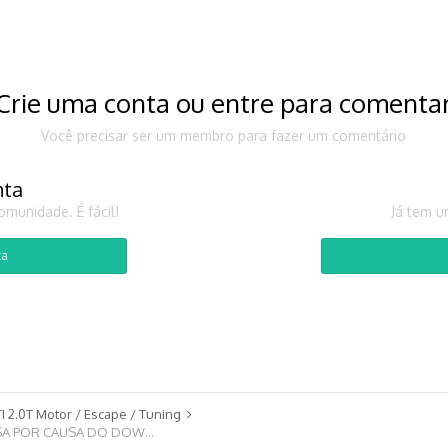
Crie uma conta ou entre para comenta
Você precisar ser um membro para fazer um comentário
nta
munidade. É fácil!
Já tem u
ta
I 2.0T Motor / Escape / Tuning
FIZ O REMAP, MAS MESMO ASSIM LUZ DA INJEÇÃO ACESSA POR CAUSA DO DOWNPIPE