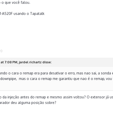
o o que você falou.
M-A520F usando o Tapatalk
20
at 7:08 PM, jardel richartz disse:
undo o cara o remap era para desativar o erro, mas nao sai, a sonda 
downpipe, mas o cara o remap me garantiu que nao é o remap, vou t
 da injeção antes do remap e mesmo assim voltou? O extensor já use
parador deu alguma posição sobre?