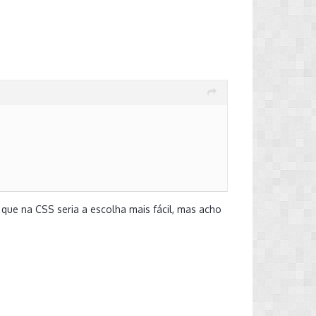
lema" é que ela vai demorar 10 dias pra
que na CSS seria a escolha mais fácil, mas acho
al, podem tentar conseguir a troca na cortesia
 em sites de confiança de peças gringos como