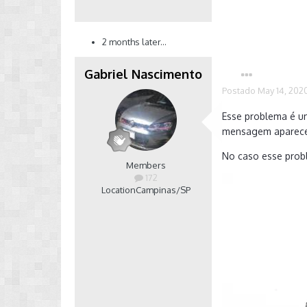
2 months later...
Gabriel Nascimento
Postado
May 14, 202
Esse problema é u
mensagem aparece 
No caso esse prob
Members
172
Location
Campinas/SP