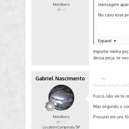
Members
mensagem apare
14
No caso esse pr
Expand
Importei minha peç
dessa peça, se voc
Gabriel Nascimento
Postado
May 21, 202
Fusco, não sei te 
Mas segundo o cons
Members
Procurei em uns fó
172
Location
Campinas/SP