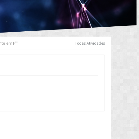
nte em P""
Todas Atividades