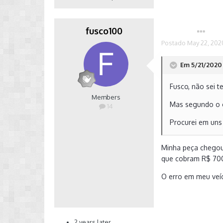
fusco100
Autor
Postado
May 22, 202
Em 5/21/2020 
Fusco, não sei 
Members
Mas segundo o co
14
Procurei em uns
Fui na concessio
Minha peça chegou 
chegar. Pelo men
que cobram R$ 70
Para os que já e
O erro em meu veíc
já que o problem
Como o Fusco di
2 years later...