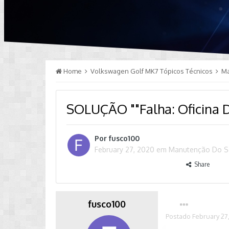
Home
Volkswagen Golf MK7 Tópicos Técnicos
M
SOLUÇÃO ""Falha: Oficina D
Por
fusco100
February 27, 2020
em
Manutenção Do 
Share
fusco100
Postado
February 27