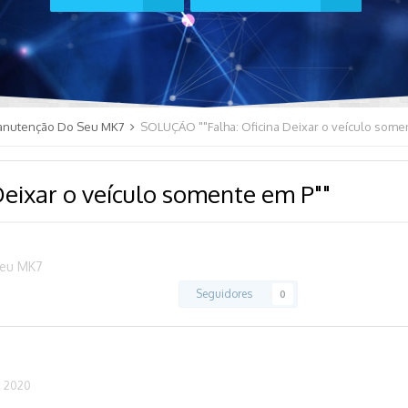
anutenção Do Seu MK7
SOLUÇÃO ""Falha: Oficina Deixar o veículo some
eixar o veículo somente em P""
Seu MK7
Seguidores
0
, 2020