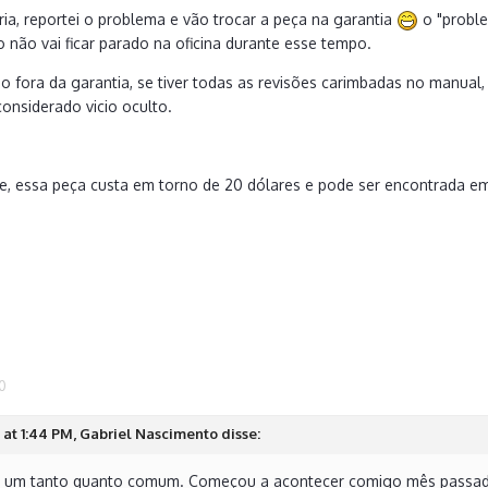
ria, reportei o problema e vão trocar a peça na garantia
o "proble
 não vai ficar parado na oficina durante esse tempo.
ão fora da garantia, se tiver todas as revisões carimbadas no manual,
onsiderado vicio oculto.
e, essa peça custa em torno de 20 dólares e pode ser encontrada em
0
at 1:44 PM, Gabriel Nascimento disse:
é um tanto quanto comum. Começou a acontecer comigo mês passado