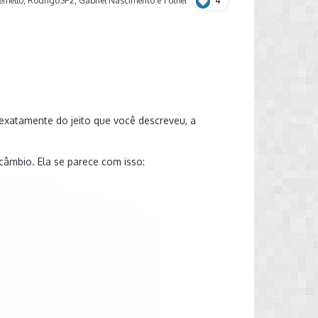
4
emello
,
RodrigoSP2
,
Gabriel Nascimento
e
1 other
atamente do jeito que você descreveu, a
âmbio. Ela se parece com isso: