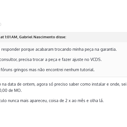
0
at 1:01 AM, Gabriel Nascimento disse:
te responder porque acabaram trocando minha peça na garantia.
nsultor, precisa trocar a peça e fazer ajuste no VCDS.
 fóruns gringos mas não encontrei nenhum tutorial.
nária, reportei o problema e vão trocar a peça na garantia
o "prob
na data de ontem, agora só preciso saber como instalar e onde, sei 
os o carro não vai ficar parado na oficina durante esse tempo.
0,00 de MO.
stão fora da garantia, se tiver todas as revisões carimbadas no manu
ulo nunca mais apareceu, coisa de 2 x ao mês e olha lá.
a é considerado vicio oculto.
sse, essa peça custa em torno de 20 dólares e pode ser encontrada