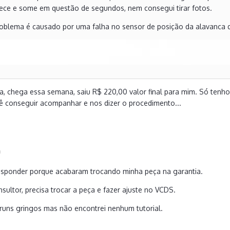
ce e some em questão de segundos, nem consegui tirar fotos.
oblema é causado por uma falha no sensor de posição da alavanca d
a, chega essa semana, saiu R$ 220,00 valor final para mim. Só tenh
ê conseguir acompanhar e nos dizer o procedimento...
0
responder porque acabaram trocando minha peça na garantia.
ultor, precisa trocar a peça e fazer ajuste no VCDS.
runs gringos mas não encontrei nenhum tutorial.