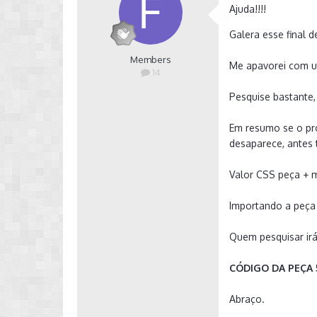
A
juda!!!!
Galera esse final
Members
Me apavorei com u
14
Pesquise bastante,
Em resumo se o pr
desaparece, antes 
Valor CSS peça + 
Importando a peça 
Quem pesquisar ir
CÓDIGO DA PEÇA 
Abraço.