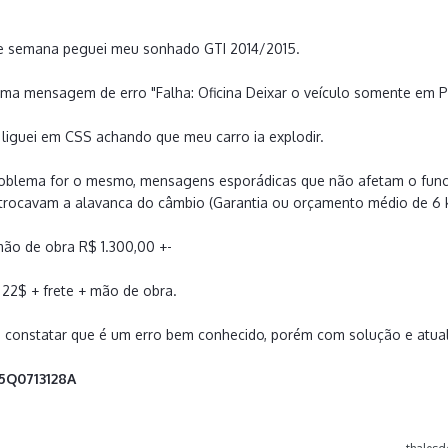
 de semana peguei meu sonhado GTI 2014/2015.
ma mensagem de erro "Falha: Oficina Deixar o veículo somente em P
 liguei em CSS achando que meu carro ia explodir.
oblema for o mesmo, mensagens esporádicas que não afetam o func
trocavam a alavanca do câmbio (Garantia ou orçamento médio de 6 k),
mão de obra R$ 1.300,00 +-
22$ + frete + mão de obra.
á constatar que é um erro bem conhecido, porém com solução e atu
5Q0713128A