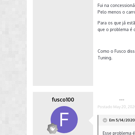
Fui na concessioná
Pelo menos o carro
Para os que já est
que o problema é c
Como o Fusco diss
Tuning.
fusco100
Autor
Postado
May 20, 202
Em 5/14/2020 
Esse problema 