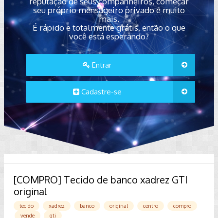
reputação de seus companheiros, começar
seu próprio mensageiro privado e muito
mais.
É rápido e totalmente grátis, então o que
você está esperando?
Entrar
Cadastre-se
[COMPRO] Tecido de banco xadrez GTI
original
tecido
xadrez
banco
original
centro
compro
vende
gti