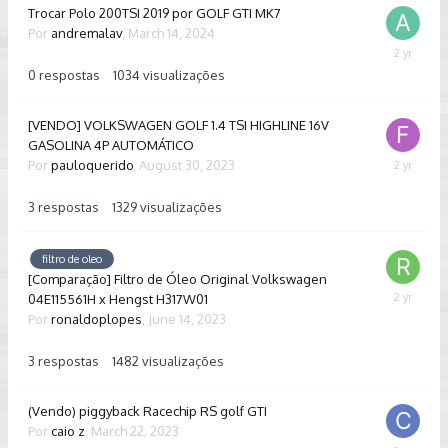
Trocar Polo 200TSI 2019 por GOLF GTI MK7
Por
andremalav
,
March 14, 2024
March
14,
0
respostas
1034
visualizações
2024
[VENDO] VOLKSWAGEN GOLF 1.4 TSI HIGHLINE 16V
GASOLINA 4P AUTOMÁTICO
Por
pauloquerido
,
August 30, 2023
Septembe
29,
2023
3
respostas
1329
visualizações
filtro de oleo
[Comparação] Filtro de Óleo Original Volkswagen
04E115561H x Hengst H317W01
Septembe
18,
Por
ronaldoplopes
,
June 14, 2023
2023
3
respostas
1482
visualizações
(Vendo) piggyback Racechip RS golf GTI
Por
caio z
,
March 22, 2023