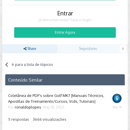
Entrar
Já tem uma conta? Faça o login.
Entrar Agora
Share
Seguidores
0
Ir para a lista de tópicos
Conteúdo Similar
Coletânea de PDF's sobre Golf MK7 [Manuais Técnicos,
Apostilas de Treinamento/Cursos, Vcds, Tutoriais]
Por
ronaldoplopes
,
May 10, 2023
March
16
5
respostas
3666
visualizações