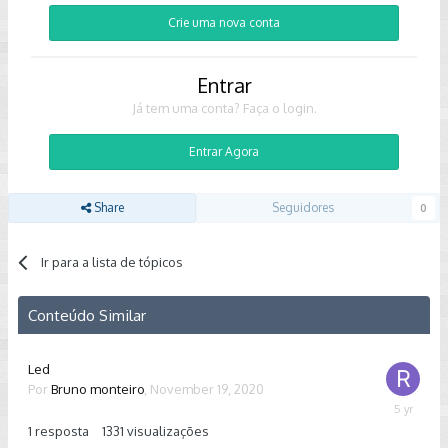
Crie uma nova conta
Entrar
Já tem uma conta? Faça o login.
Entrar Agora
Share
Seguidores
0
Ir para a lista de tópicos
Conteúdo Similar
Led
Por
Bruno monteiro
,
November 19, 2020
January
26,
1
resposta
1331
visualizações
2021