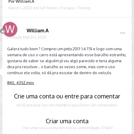
Por
William.A
March 1, 2020
em
1.4T Motor / Escape / Tuning
William.A
Postado
March 1, 2020
Galera tudo bem ? Comprei um jetta 2017 1.4 TSI e logo com uma
semana de uso o carro está apresentando esse barulho estranho,
gostaria de saber se alguém já viu algo parecido e teria alguma
dica pra resolver... o barulho as vezes some, mas com o uso
contínuo ele volta, só dá pra escutar de dentro do veículo.
IMG_4352.mov
Crie uma conta ou entre para comentar
Você precisar ser um membro para fazer um comentário
Criar uma conta
Crie uma nova conta em nossa comunidade. É fácil!