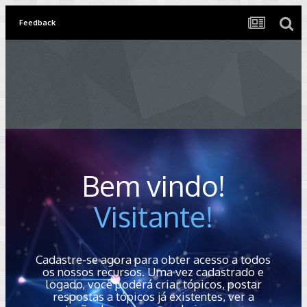
Feedback
Bem vindo!
Visitante!
Cadastre-se agora para obter acesso a todos
os nossos recursos. Uma vez cadastrado e
logado, você poderá criar tópicos, postar
respostas a tópicos já existentes, ver a