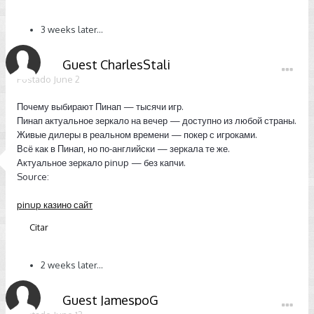
3 weeks later...
Guest CharlesStali
Postado
June 2
Почему выбирают Пинап — тысячи игр.
Пинап актуальное зеркало на вечер — доступно из любой страны.
Живые дилеры в реальном времени — покер с игроками.
Всё как в Пинап, но по-английски — зеркала те же.
Актуальное зеркало pinup — без капчи.
Source:
pinup казино сайт
Citar
2 weeks later...
Guest JamespoG