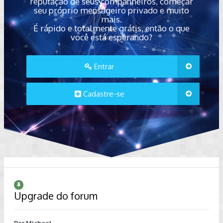
reputação de seus companheiros, começar
seu próprio mensageiro privado e muito
mais.
É rápido e totalmente grátis, então o que
você está esperando?
Entrar
Cadastre-se
Upgrade do forum