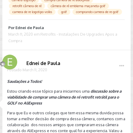
retrofit câmera de ré
câmera de ré emblema maçaneta golf
camera de re logotipo volks
golf
comprando camera de re golf
Por
Ednei de Paula
March 11, 2020
em
Retrofits - Instalações De Upgrades Apos a
Compra
Ednei de Paula
Postado
March 11, 2020
Saudações a Todos!
Estou criando esse tópico para iniciarmos uma
discussão sobre a
viabilidade de comprar uma câmera de ré retrofit retrátil para o
GOLF no AliExpress
Para que Eu e outros colegas que tem essa mesma duvida possa
tomar a melhor decisão de compra dessa câmera, contamos com a
colaboração dos nossos amigos que compraram essa câmera
através do AliExpress e nos conte qual foi a experiencia. Valeu a