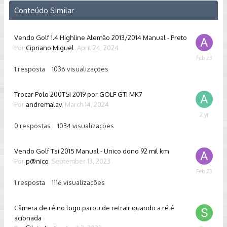
Conteúdo Similar
Vendo Golf 1.4 Highline Alemão 2013/2014 Manual - Preto
Por
Cipriano Miguel
,
April 24, 2024
February
23
1
resposta
1036
visualizações
Trocar Polo 200TSI 2019 por GOLF GTI MK7
Por
andremalav
,
March 14, 2024
March
14,
0
respostas
1034
visualizações
2024
Vendo Golf Tsi 2015 Manual - Unico dono 92 mil km
Por
p@nico
,
September 13, 2023
February
23
1
resposta
1116
visualizações
Câmera de ré no logo parou de retrair quando a ré é
acionada