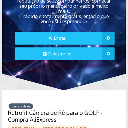
reputação de seus companheiros, começar
seu próprio mensageiro privado e muito
mais.
É rápido e totalmente grátis, então o que
você está esperando?
Entrar
Cadastre-se
câmera de ré
Retrofit Câmera de Ré para o GOLF -
Compra AliExpress
camera logotipo
compra camera de re aliexpress