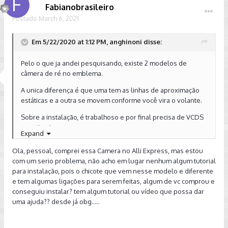
de comprar essa câmera mais em conta no AliExpress
e
Fabianobrasileiro
compartilhar a sua percepção para ajudar aqueles que
Postado
March 6, 2021
querem comprar esse produto no AliExpress.
Para aqueles que pertentem adquirir essa câmera para
Em 5/22/2020 at 1:12 PM, anghinoni disse:
colocar em seu Golf, sugiro que pesquise no AliExpress e
comentem aqui as suas impressões. Para aqueles que já
Pelo o que ja andei pesquisando, existe 2 modelos de
passaram por essa experiencia, nos conte como foi.
câmera de ré no emblema.
Coloquei abaixo uma imagem da câmera para ilustrar o item
A unica diferença é que uma tem as linhas de aproximação
em questão nesse tópico
estáticas e a outra se movem conforme você vira o volante.
Sobre a instalação, é trabalhoso e por final precisa de VCDS
pra ativar!
Expand
Abraços.
Ola, pessoal, comprei essa Camera no Alli Express, mas estou
com um serio problema, não acho em lugar nenhum algum tutorial
para instalação, pois o chicote que vem nesse modelo e diferente
e tem algumas ligações para serem feitas, algum de vc comprou e
conseguiu instalar? tem algum tutorial ou vídeo que possa dar
uma ajuda?? desde já obg.....