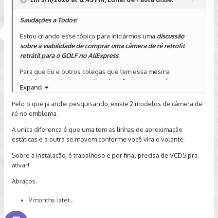
Para aqueles que pertentem adquirir essa câmera para
colocar em seu Golf, sugiro que pesquise no AliExpress e
Saudações a Todos!
comentem aqui as suas impressões. Para aqueles que já
passaram por essa experiencia, nos conte como foi.
Estou criando esse tópico para iniciarmos uma
discussão
sobre a viabilidade de comprar uma câmera de ré retrofit
Coloquei abaixo uma imagem da câmera para ilustrar o item
retrátil para o GOLF no AliExpress
em questão nesse tópico
Para que Eu e outros colegas que tem essa mesma
duvida possa tomar a melhor decisão de compra dessa
Expand
câmera, contamos com a colaboração dos nossos amigos
que compraram essa câmera através do AliExpress e nos
Pelo o que ja andei pesquisando, existe 2 modelos de câmera de
conte qual foi a experiencia. Valeu a pena.
ré no emblema.
Coloco essa questão aqui porque
essa câmera aqui no
A unica diferença é que uma tem as linhas de aproximação
Brasil é muito cara
, chegando a mais de R$900,00. Quando
estáticas e a outra se movem conforme você vira o volante.
se pesquisa
no AliExpress, verifica-se que o valor dessa
Sobre a instalação, é trabalhoso e por final precisa de VCDS pra
câmera de ré é muito mais em conta, p
odendo ser
ativar!
encontrada de R$190,00 a pouco mais de R$500,00.
Abraços.
Proponho essa discussão para que os interessados em
adquirir essa câmera possa trocar ideias e de alguma forma
9 months later...
decidir pela compra
, assim como eu.... Bem como também,
tentar reunir informações de quem já passou pela experiencia