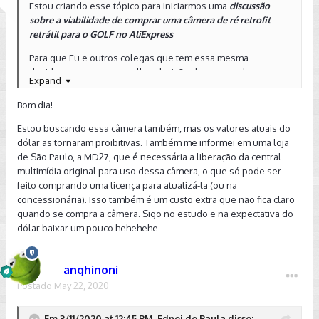
Estou criando esse tópico para iniciarmos uma
discussão
sobre a viabilidade de comprar uma câmera de ré retrofit
retrátil para o GOLF no AliExpress
Para que Eu e outros colegas que tem essa mesma
duvida possa tomar a melhor decisão de compra dessa
Expand
câmera, contamos com a colaboração dos nossos amigos
que compraram essa câmera através do AliExpress e nos
Bom dia!
conte qual foi a experiencia. Valeu a pena.
Estou buscando essa câmera também, mas os valores atuais do
Coloco essa questão aqui porque
essa câmera aqui no
dólar as tornaram proibitivas. Também me informei em uma loja
Brasil é muito cara
, chegando a mais de R$900,00. Quando
de São Paulo, a MD27, que é necessária a liberação da central
se pesquisa
no AliExpress, verifica-se que o valor dessa
multimídia original para uso dessa câmera, o que só pode ser
câmera de ré é muito mais em conta, p
odendo ser
feito comprando uma licença para atualizá-la (ou na
encontrada de R$190,00 a pouco mais de R$500,00.
concessionária). Isso também é um custo extra que não fica claro
quando se compra a câmera. Sigo no estudo e na expectativa do
Proponho essa discussão para que os interessados em
dólar baixar um pouco hehehehe
adquirir essa câmera possa trocar ideias e de alguma forma
decidir pela compra
, assim como eu.... Bem como também,
tentar reunir informações de quem já passou pela experiencia
anghinoni
de comprar essa câmera mais em conta no AliExpress
e
Postado
May 22, 2020
compartilhar a sua percepção para ajudar aqueles que
querem comprar esse produto no AliExpress.
Em 3/11/2020 at 12:45 PM, Ednei de Paula disse: