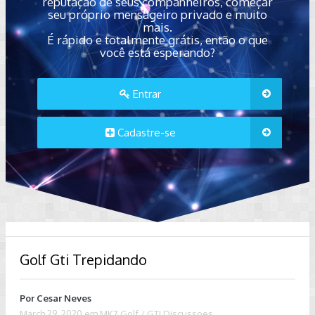
reputação de seus companheiros, começar
seu próprio mensageiro privado e muito
mais.
É rápido e totalmente grátis, então o que
você está esperando?
Entrar
Cadastre-se
Golf Gti Trepidando
Por
Cesar Neves
March 29, 2020
em
MK7 Golf / GTI Discussoes