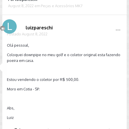
August 8, 2022
em
Peças e Acessórios MK7
luizpareschi
Postado
August 8, 2022
Olá pessoal,
Coloquei downpipe no meu golf e o coletor original esta fazendo
poeira em casa.
Estou vendendo o coletor por R$ 500,00.
Moro em Cotia - SP.
Abs,
Luiz