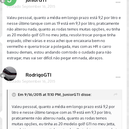
JuniorGTI
Postado
September 16, 2015
Valeu pessoal, quanto a média em longo prazo está 9,2 por litro e
nesse último tanque com as 19 está em 9,3 por litro, praticamente
não alterou nada, quanto as rodas temos muitas opções, eu tinha
as 20 modelo golf GTI no meu Jetta, resolvi trocar porque tinha
enjoado, olhei várias e essa achei que encaixaria bem no
vermelho e queria trocar a polegada, mas com as HR o carro
baixou demais, estou andando com todo o cuidado para não
estragar, mas vai ser difícil não pegar em nada, abraços.
RodrigoGTI
Postado
September 16, 2015
Em 9/16/2015 at 11:10 PM, JuniorGTI disse:
Valeu pessoal, quanto a média em longo prazo está 9,2 por
litro e nesse último tanque com as 19 está em 9,3 por litro,
praticamente não alterou nada, quanto as rodas temos
muitas opções, eu tinha as 20 modelo golf GTI no meu Jetta,