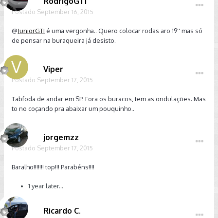
RodrigoGTI
Postado
September 16, 2015
@
JuniorGTI
é uma vergonha.. Quero colocar rodas aro 19'' mas só
de pensar na buraqueira já desisto.
Viper
Postado
September 17, 2015
Tabfoda de andar em SP. Fora os buracos, tem as ondulações. Mas
to no coçando pra abaixar um pouquinho..
jorgemzz
Postado
September 17, 2015
Baralho!!!!!!! top!!! Parabéns!!!!
1 year later...
Ricardo C.