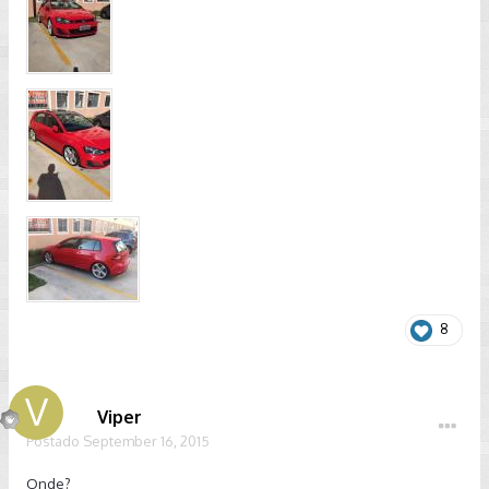
8
Viper
Postado
September 16, 2015
Onde?