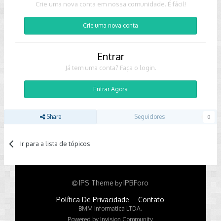
Crie uma nova conta em nossa comunidade. É fácil!
Crie uma nova conta
Entrar
Já tem uma conta? Faça o login.
Entrar Agora
Share
Seguidores
0
Ir para a lista de tópicos
IPS Theme
IPBForo
by
Política De Privacidade
Contato
BMM Informatica LTDA.
Powered by Invision Community