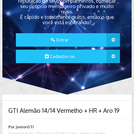
reputação de seus companheiros, começar
seu próprio mensageiro privado e muito
mais.
É rápido e totalmente grátis, então o que
você está esperando?
Entrar
Cadastre-se
GTI Alemão 14/14 Vermelho + HR + Aro 19
Por
JuniorGTI
September 16, 2015
em
Golf MK7 Fotos, Videos, Media