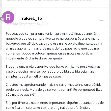
raFaeL_Tx
Postado
September 26, 2015
Pessoal vou comprar uma variant pra mim até final do ano. O
negócio é que eu sempre tive carro na suspensão a ar e muito
baixo(voyage g5,civic,saveiro cross msi e up atualmente)tudo na
ar, mas agora num carro de mais de 100 paus acho que vou me
conter um pouco e colocar apenas umas molas esportivas
inicialmente ☺ diante disso pergunto:
1- queria uma mola esportiva que baixe o máximo possível, mas
caso eu queira reverter por seguro ou bla bla bla seja mais
simples.... qual a melhor nesse caso?
2- estou me aprofundando mais no carro, mas tenho uma dúvida
pode ser noob. Mola de gti serve na variant? Pq perguntou? Elas
são mais baixas né?
3- e por fim mais não menos importante, alguém postaria fotos de
como fica em seu carro com aro original de preferência...