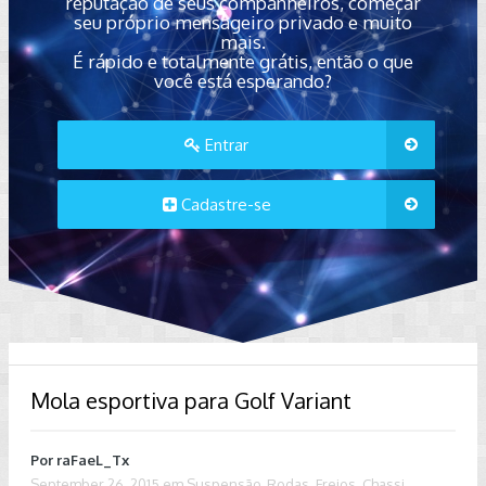
reputação de seus companheiros, começar
seu próprio mensageiro privado e muito
mais.
É rápido e totalmente grátis, então o que
você está esperando?
Entrar
Cadastre-se
Mola esportiva para Golf Variant
Por
raFaeL_Tx
September 26, 2015
em
Suspensão, Rodas, Freios, Chassi