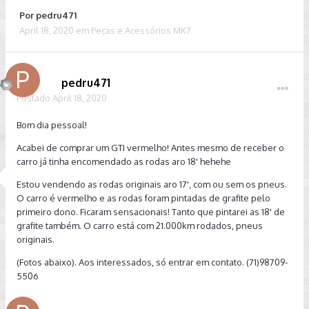
Por
pedru471
April 18, 2020
em
Peças e Acessórios MK7
pedru471
Postado
April 18, 2020
Bom dia pessoal!
Acabei de comprar um GTI vermelho! Antes mesmo de receber o
carro já tinha encomendado as rodas aro 18' hehehe
Estou vendendo as rodas originais aro 17', com ou sem os pneus.
O carro é vermelho e as rodas foram pintadas de grafite pelo
primeiro dono. Ficaram sensacionais! Tanto que pintarei as 18' de
grafite também. O carro está com 21.000km rodados, pneus
originais.
(Fotos abaixo). Aos interessados, só entrar em contato. (71)98709-
5506