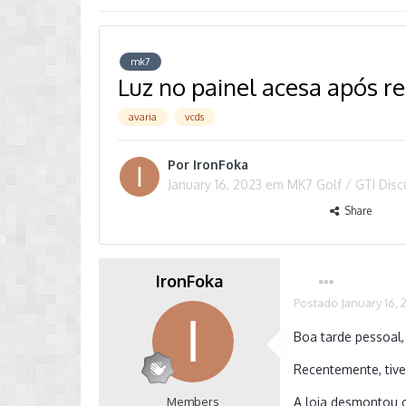
mk7
Luz no painel acesa após re
avaria
vcds
Por
IronFoka
January 16, 2023
em
MK7 Golf / GTI Dis
Share
IronFoka
Postado
January 16, 
Boa tarde pessoal
Recentemente, tive
Members
A loja desmontou o