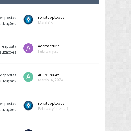
ronaldoplopes
respostas
March 16
alizações
adamasturia
resposta
February 23
alizações
andremalav
respostas
March 14, 2024
alizações
ronaldoplopes
respostas
February 13, 2023
alizações