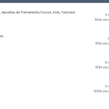
 Apostilas de Treinamento/Cursos, Vcds, Tutoriais]
5
3666
visu
eto
1
1036
visu
0
1034
visu
5
12206
visu