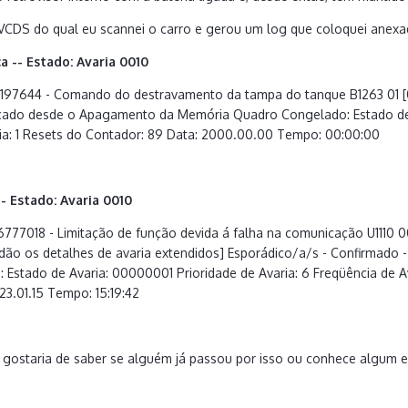
VCDS do qual eu scannei o carro e gerou um log que coloquei anexad
a -- Estado: Avaria 0010
: 197644 - Comando do destravamento da tampa do tanque B1263 01 [00
ficado desde o Apagamento da Memória Quadro Congelado: Estado de 
ia: 1 Resets do Contador: 89 Data: 2000.00.00 Tempo: 00:00:00
- Estado: Avaria 0010
16777018 - Limitação de função devida á falha na comunicação U1110 0
dão os detalhes de avaria extendidos] Esporádico/a/s - Confirmado
Estado de Avaria: 00000001 Prioridade de Avaria: 6 Freqüência de A
23.01.15 Tempo: 15:19:42
, gostaria de saber se alguém já passou por isso ou conhece algum es