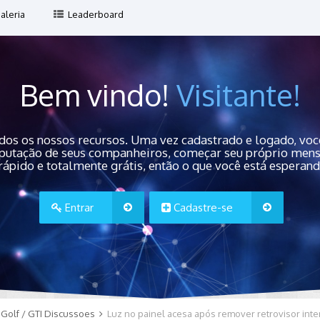
aleria
Leaderboard
Bem vindo!
Visitante!
dos os nossos recursos. Uma vez cadastrado e logado, você
 reputação de seus companheiros, começar seu próprio men
rápido e totalmente grátis, então o que você está esperan
Entrar
Cadastre-se
Golf / GTI Discussoes
Luz no painel acesa após remover retrovisor inte