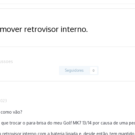
mover retrovisor interno.
cussoes
Seguidores
0
2023
, como vão?
 que trocar o para-brisa do meu Golf MK7 13/14 por causa de uma pe
 retrovisor interno com a bateria ligada e, desde então, tem mantido