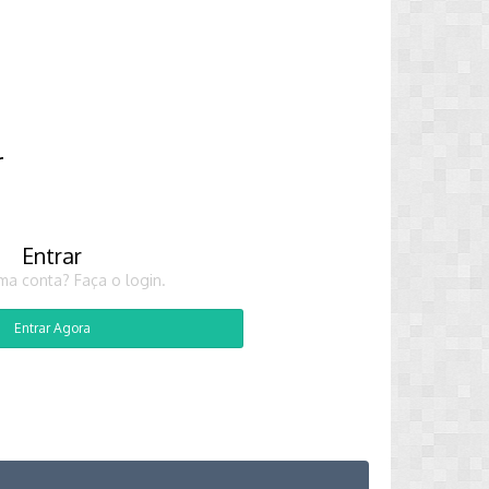
r
Entrar
ma conta? Faça o login.
Entrar Agora