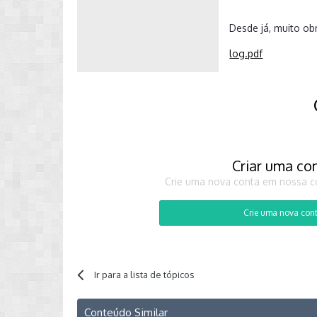
Desde já, muito ob
log.pdf
Criar uma co
Crie uma nova conta em nossa co
Crie uma nova con
Ir para a lista de tópicos
Conteúdo Similar