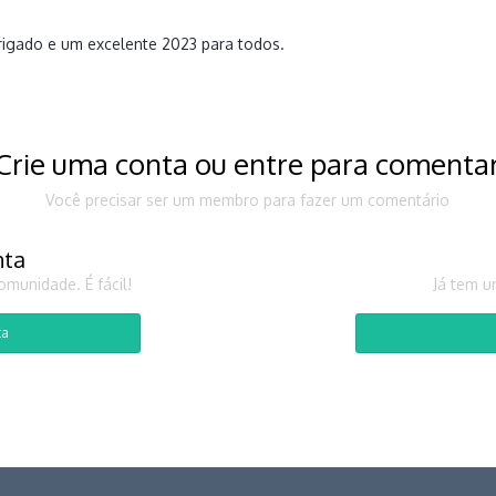
rigado e um excelente 2023 para todos.
Crie uma conta ou entre para comenta
Você precisar ser um membro para fazer um comentário
nta
munidade. É fácil!
Já tem u
ta