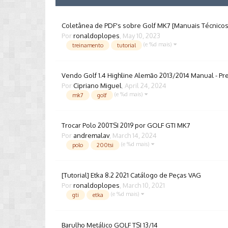
Coletânea de PDF's sobre Golf MK7 [Manuais Técnicos,
Por
ronaldoplopes
,
May 10, 2023
(e %d mais)
treinamento
tutorial
Vendo Golf 1.4 Highline Alemão 2013/2014 Manual - Pr
Por
Cipriano Miguel
,
April 24, 2024
(e %d mais)
mk7
golf
Trocar Polo 200TSI 2019 por GOLF GTI MK7
Por
andremalav
,
March 14, 2024
(e %d mais)
polo
200tsi
[Tutorial] Etka 8.2 2021 Catálogo de Peças VAG
Por
ronaldoplopes
,
March 10, 2021
(e %d mais)
gti
etka
Barulho Metálico GOLF TSI 13/14