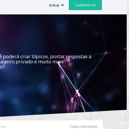
Cadastre-se
Entrar
 poderá criar tópicos, postar respostas a
sageiro privado e muito mais.
do?
rno.
Todas Atividades