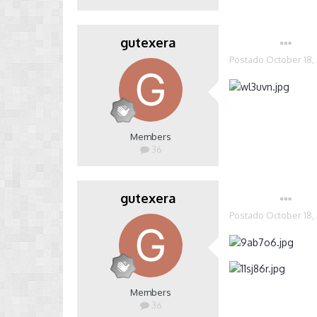
gutexera
Autor
Postado
October 18,
Members
36
gutexera
Autor
Postado
October 18,
Members
36