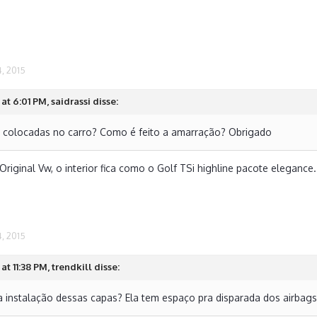
, 2015
at 6:01 PM, saidrassi disse:
 colocadas no carro? Como é feito a amarração? Obrigado
riginal Vw, o interior fica como o Golf TSi highline pacote elegance.
, 2015
at 11:38 PM, trendkill disse:
 instalação dessas capas? Ela tem espaço pra disparada dos airbag