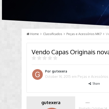
Home
Classificados
Peças e Acessórios MK7
V
Vendo Capas Originais nova
Por
gutexera
October 14, 2015
em
Peças e Acessório
Share
gutexera
Postado
October 14,