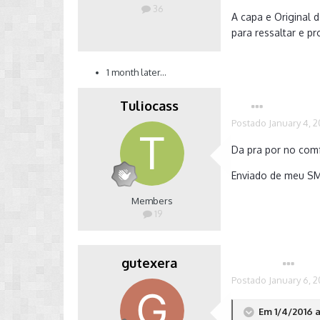
36
A capa e Original d
para ressaltar e pr
1 month later...
Tuliocass
Postado
January 4, 2
Da pra por no comf
Enviado de meu S
Members
19
gutexera
Autor
Postado
January 6, 2
Em 1/4/2016 a