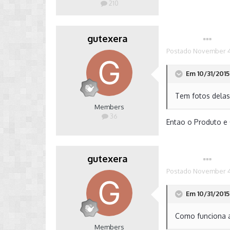
210
gutexera
Autor
Postado
November 4
Em 10/31/2015 
Tem fotos delas
Members
36
Entao o Produto e O
gutexera
Autor
Postado
November 4
Em 10/31/2015 
Como funciona a
Members