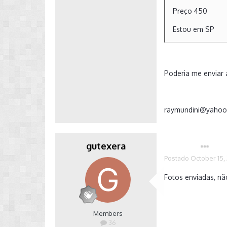
Preço 450
Estou em SP
Poderia me enviar a
raymundini@yahoo
gutexera
Autor
Postado
October 15,
Fotos enviadas, nã
Members
36