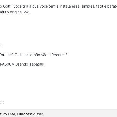
o Golf ! voce tira a que voce tem e instala essa, simples, facil e bara
oduto original vw!!!
016
ortline? Os bancos não são diferentes?
M-A500M usando Tapatalk
016
t 2:53 AM, Tuliocass disse: