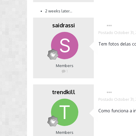
2 weeks later...
saidrassi
Postado
October 31,
Tem fotos delas c
Members
1
trendkill
Postado
October 31,
Como funciona a in
Members