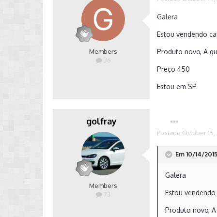
Galera
Estou vendendo ca
Members
Produto novo, A qu
36
Preço 450
Estou em SP
golfray
Postado
October 15,
Em 10/14/2015
Galera
Members
Estou vendendo 
73
Produto novo, A